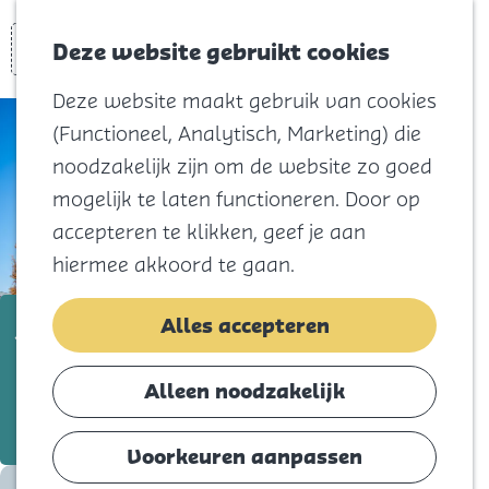
Voor kids
Zoeken
Kaart
Favorieten
Naar het
Deze website gebruikt cookies
Menu
strand
Deze website maakt gebruik van cookies
Natuur
(Functioneel, Analytisch, Marketing) die
Cultuur en
noodzakelijk zijn om de website zo goed
vermaak
mogelijk te laten functioneren. Door op
Winkelen
accepteren te klikken, geef je aan
Koningsdag
hiermee akkoord te gaan.
Blijf
Jumbo Middelharnis
Alles accepteren
Eten
Slapen
Voeg toe als favorie
Voeg toe als favoriet
Alleen noodzakelijk
Contact
Voorkeuren aanpassen
Agenda