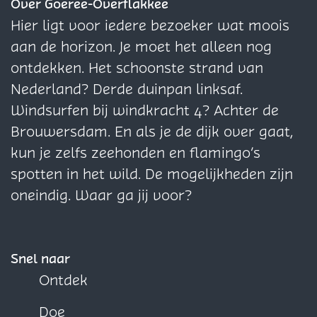
z
n
z
z
Over Goeree-Overflakkee
e
i
e
e
Hier ligt voor iedere bezoeker wat moois
p
s
p
p
aan de horizon. Je moet het alleen nog
a
a
a
ontdekken. Het schoonste strand van
g
g
g
Nederland? Derde duinpan linksaf.
i
i
i
Windsurfen bij windkracht 4? Achter de
n
n
n
Brouwersdam. En als je de dijk over gaat,
a
a
a
kun je zelfs zeehonden en flamingo’s
o
o
o
spotten in het wild. De mogelijkheden zijn
p
p
p
oneindig. Waar ga jij voor?
F
X
W
a
h
c
a
Snel naar
e
t
Ontdek
b
s
Doe