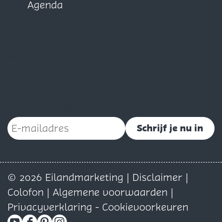
Agenda
Blijf op de hoogte
Schrijf je nu in voor onze maandelijkse
nieuwsbrief
Vul je e-mailadres in
Schrijf je nu in
© 2026 Eilandmarketing |
Disclaimer
|
Colofon
|
Algemene voorwaarden
|
Privacyverklaring
-
Cookievoorkeuren