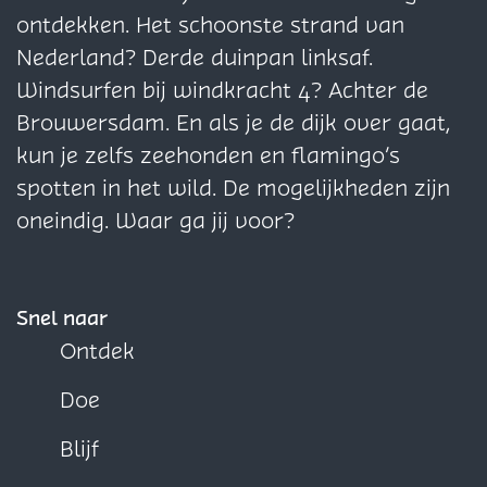
k
k
a
a
a
ontdekken. Het schoonste strand van
g
g
g
Nederland? Derde duinpan linksaf.
i
i
i
Windsurfen bij windkracht 4? Achter de
n
n
n
Brouwersdam. En als je de dijk over gaat,
a
a
a
kun je zelfs zeehonden en flamingo’s
o
o
o
spotten in het wild. De mogelijkheden zijn
p
p
p
oneindig. Waar ga jij voor?
F
X
W
a
h
c
a
Snel naar
e
t
Ontdek
b
s
Doe
o
A
o
p
Blijf
k
p