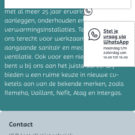
Blog
installatiebedrijf op Goeree-Overflakkee
met al meer 25 jaar ervaring in het
whatsapp
aanleggen, onderhouden en repareren van
verwarmingsinstallaties. Tevens kunt u bij
Stel je
vraag via
ons terecht voor werkzaamheden
WhatsApp
aangaande sanitair en mechanische
maandag t/m
zaterdag van
ventilatie. Ook voor een nieuwe cv-ketel
10.00 tot 16.00
bent u bij ons aan het juiste adres. Wij
bieden u een ruime keuze in nieuwe cv-
ketels aan van de bekende merken, zoals
Remeha, Vaillant, Nefit, Atag en Intergas.
Contact