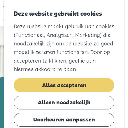
Voor kids
Zoeken
Kaart
Favorieten
Naar het
Deze website gebruikt cookies
Menu
strand
Deze website maakt gebruik van cookies
Natuur
(Functioneel, Analytisch, Marketing) die
Cultuur en
noodzakelijk zijn om de website zo goed
vermaak
mogelijk te laten functioneren. Door op
Winkelen
accepteren te klikken, geef je aan
Koningsdag
hiermee akkoord te gaan.
Blijf
J&P Installatietechniek
Alles accepteren
Eten
Slapen
Voeg toe als favorie
Voeg toe als favoriet
Alleen noodzakelijk
Contact
Voorkeuren aanpassen
Agenda
J&P Installatietechniek is een nieuw