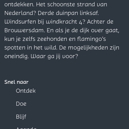
t
t
a
a
a
ontdekken. Het schoonste strand van
n
u
u
i
d
r
r
g
g
g
Nederland? Derde duinpan linksaf.
i
i
n
d
a
a
i
i
i
Windsurfen bij windkracht 4? Achter de
n
n
o
n
n
n
n
n
Brouwersdam. En als je de dijk over gaat,
r
d
d
a
a
a
kun je zelfs zeehonden en flamingo’s
p
r
r
o
o
o
spotten in het wild. De mogelijkheden zijn
D
e
e
p
p
p
oneindig. Waar ga jij voor?
u
s
s
F
X
W
i
o
o
a
h
n
r
r
c
a
Snel naar
t
t
e
t
Ontdek
o
o
b
s
Doe
u
u
o
A
d
d
o
p
Blijf
d
d
k
p