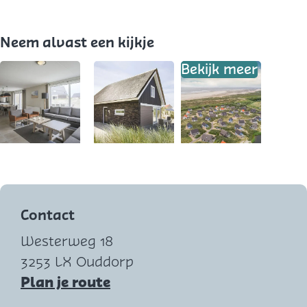
D
a
Neem alvast een kijkje
y
Bekijk meer
O
O
p
p
e
e
Contact
n
n
Westerweg 18
p
p
3253 LX Ouddorp
o
o
n
Plan je route
p
p
a