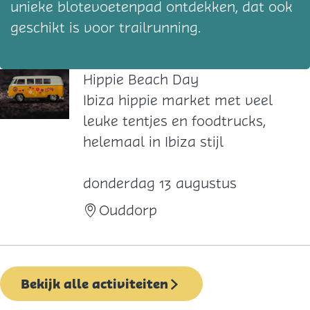
unieke blotevoetenpad ontdekken, dat ook
geschikt is voor trailrunning.
Hippie Beach Day
H
Ibiza hippie market met veel
i
leuke tentjes en foodtrucks,
p
helemaal in Ibiza stijl
p
i
donderdag 13 augustus
e
Ouddorp
B
e
a
Bekijk alle activiteiten
c
h