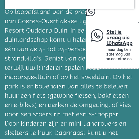
Blog
Een vakantie doorbrengen direct aan zee?
Op loopafstand van de prachtige kustlijn
whatsapp
van Goeree-Overflakkee ligt Landal Strand
Resort Ouddorp Duin. In een uniek
Stel je
vraag via
duinlandschap komt u helemaal tot rust in
WhatsApp
één van de 4- tot 24-persoons ruime
maandag t/m
zaterdag van
strandvilla’s. Geniet van de zilte zeelucht,
10.00 tot 16.00
terwijl uw kinderen spelen in de
indoorspeeltuin of op het speelduin. Op het
park is er bovendien van alles te beleven:
huur een fiets (gewone fietsen, bakfietsen
en e-bikes) en verken de omgeving, of kies
voor een stoere rit met een e-chopper.
Voor kinderen zijn er mini Landrovers en
skelters te huur. Daarnaast kunt u het