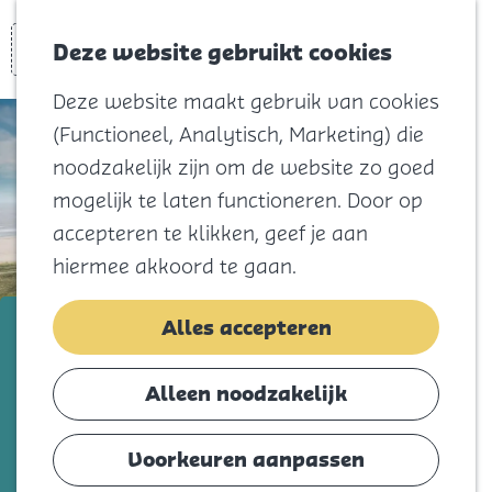
Voor kids
Zoeken
Kaart
Favorieten
Naar het
Deze website gebruikt cookies
Menu
strand
Deze website maakt gebruik van cookies
Natuur
(Functioneel, Analytisch, Marketing) die
Cultuur en
noodzakelijk zijn om de website zo goed
vermaak
mogelijk te laten functioneren. Door op
Winkelen
accepteren te klikken, geef je aan
Koningsdag
hiermee akkoord te gaan.
Blijf
Landal Strand Resort Ouddorp
Alles accepteren
Eten
Duin
Slapen
Alleen noodzakelijk
Contact
Voeg toe als favorie
Voeg toe als favoriet
Voorkeuren aanpassen
Agenda