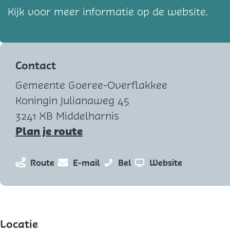
Kijk voor meer informatie op de website.
Contact
Gemeente Goeree-Overflakkee
Koningin Julianaweg 45
3241 XB Middelharnis
n
Plan je route
a
a
n
n
G
v
Route
E-mail
Bel
Website
r
a
a
G
a
G
a
a
D
n
G
r
r
(
G
D
G
G
r
G
Locatie