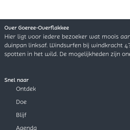
l
l
l
e
t
t
i
d
d
d
s
i
i
e
e
e
e
e
e
s
z
z
z
Over Goeree-Overflakkee
s
s
e
e
e
Hier ligt voor iedere bezoeker wat moois aa
p
p
p
duinpan linksaf. Windsurfen bij windkracht 4
a
a
a
spotten in het wild. De mogelijkheden zijn on
g
g
g
i
i
i
n
n
n
Snel naar
a
a
a
Ontdek
o
o
o
Doe
p
p
p
F
X
W
Blijf
a
h
Agenda