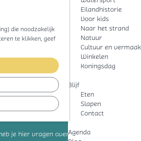
Watersport
Zoeken
Kaart
Favorieten
Eilandhistorie
Menu
Voor kids
Naar het strand
ng) die noodzakelijk
Natuur
eren te klikken, geef
Cultuur en vermaak
Winkelen
Koningsdag
Blijf
Eten
Slapen
Contact
Agenda
 heb je hier vragen over?