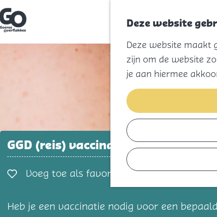
Deze website gebr
G
Deze website maakt ge
a
n
zijn om de website zo
a
a
je aan hiermee akkoo
r
d
e
h
o
m
e
p
GGD (reis) vaccinaties
a
g
e
Voeg toe als favorie
Voeg toe als favoriet
Heb je een vaccinatie nodig voor een bepaalde