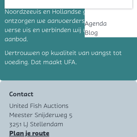
centra voor de allerbeste kwaliteit verse
Contact
Noordzeevis en Hollandse garnalen,
ontzorgen we aanvoerders en kopers van
Agenda
verse vis en verbinden wij vraag met
Blog
aanbod.
Vertrouwen op kwaliteit van vangst tot
voeding. Dat maakt UFA.
Contact
United Fish Auctions
Meester Snijderweg 5
3251 LJ Stellendam
n
Plan je route