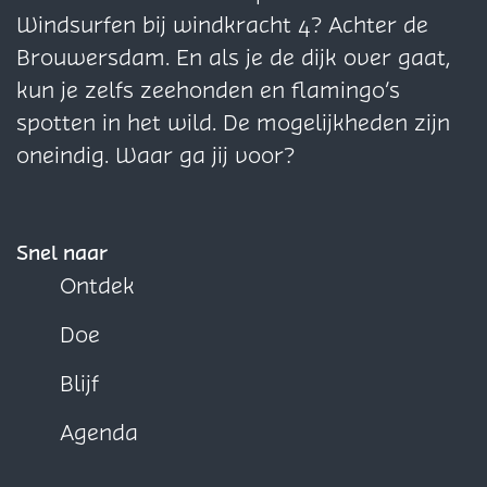
m
d
d
a
i
t
i
S
i
t
Windsurfen bij windkracht 4? Achter de
a
a
m
n
e
n
t
n
e
Brouwersdam. En als je de dijk over gaat,
m
m
a
l
a
e
a
l
kun je zelfs zeehonden en flamingo’s
o
l
o
l
o
l
spotten in het wild. De mogelijkheden zijn
p
e
p
l
p
e
oneindig. Waar ga jij voor?
F
n
X
e
W
n
a
d
n
h
d
c
a
d
a
a
Snel naar
e
m
a
t
m
Ontdek
b
m
s
Doe
o
A
o
p
Blijf
k
p
Agenda