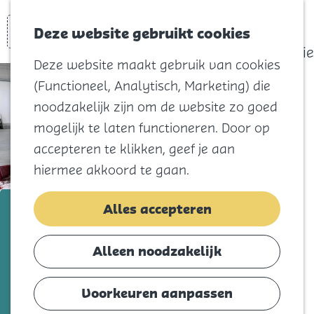
actief
Zoeken
Kaart
Favorieten
Watersport
Deze website gebruikt cookies
Menu
Eilandhistorie
Deze website maakt gebruik van cookies
Voor kids
(Functioneel, Analytisch, Marketing) die
Naar het
noodzakelijk zijn om de website zo goed
strand
mogelijk te laten functioneren. Door op
Natuur
accepteren te klikken, geef je aan
Cultuur en
hiermee akkoord te gaan.
vermaak
Winkelen
United Fish Auctions Stellendam
Alles accepteren
Koningsdag
Voeg toe als favorie
Voeg toe als favoriet
Alleen noodzakelijk
Blijf
Eten
Voorkeuren aanpassen
Vanuit onze visafslagen, de logistieke
Slapen