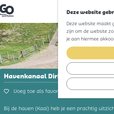
Deze website gebr
G
Deze website maakt ge
a
n
zijn om de website zo
a
a
je aan hiermee akkoo
r
d
e
h
o
m
e
p
Havenkanaal Dirksland
a
g
e
Voeg toe als favorie
Voeg toe als favoriet
Bij de haven (Kaai) heb je een prachtig uitz