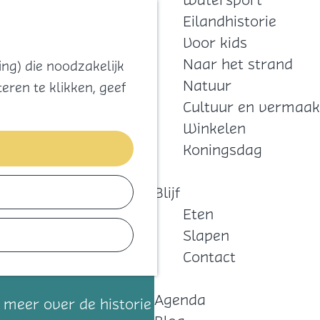
Watersport
Zoeken
Kaart
Favorieten
Eilandhistorie
Menu
Voor kids
Naar het strand
ng) die noodzakelijk
Natuur
eren te klikken, geef
Cultuur en vermaak
Winkelen
Koningsdag
Blijf
Eten
Slapen
Contact
Agenda
n meer over de historie van de haven en de