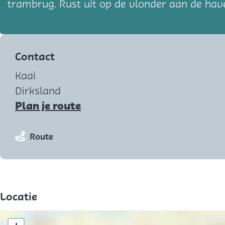
trambrug. Rust uit op de vlonder aan de have
Contact
Kaai
Dirksland
n
Plan je route
a
a
n
Route
r
a
H
a
a
r
v
H
Locatie
e
a