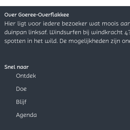
d
a
e
e
e
n
z
z
z
Over Goeree-Overflakkee
d
e
e
e
Hier ligt voor iedere bezoeker wat moois aa
p
p
p
duinpan linksaf. Windsurfen bij windkracht 4
a
a
a
spotten in het wild. De mogelijkheden zijn on
g
g
g
i
i
i
n
n
n
Snel naar
a
a
a
Ontdek
o
o
o
Doe
p
p
p
F
X
W
Blijf
a
h
Agenda
c
a
e
t