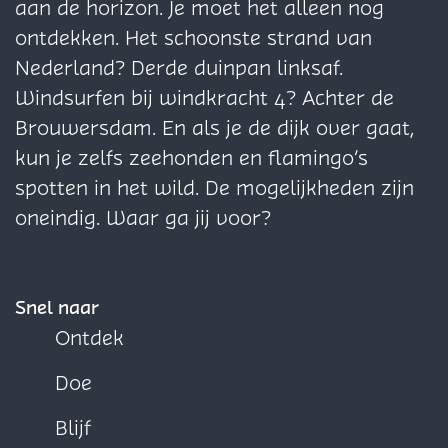
s
s
p
p
p
aan de horizon. Je moet het alleen nog
e
e
s
n
i
e
e
a
a
a
ontdekken. Het schoonste strand van
s
s
y
n
s
s
g
g
g
Nederland? Derde duinpan linksaf.
H
y
i
i
i
Windsurfen bij windkracht 4? Achter de
o
H
n
n
n
Brouwersdam. En als je de dijk over gaat,
u
o
a
a
a
kun je zelfs zeehonden en flamingo’s
s
u
o
o
o
spotten in het wild. De mogelijkheden zijn
e
s
p
p
p
oneindig. Waar ga jij voor?
s
e
F
X
W
s
a
h
c
a
Snel naar
e
t
Ontdek
b
s
Doe
o
A
o
p
Blijf