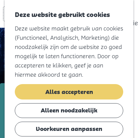
actief
Zoeken
Kaart
Favorieten
Watersport
Deze website gebruikt cookies
Menu
Eilandhistorie
Deze website maakt gebruik van cookies
Voor kids
(Functioneel, Analytisch, Marketing) die
Naar het
noodzakelijk zijn om de website zo goed
strand
mogelijk te laten functioneren. Door op
Natuur
accepteren te klikken, geef je aan
Cultuur en
hiermee akkoord te gaan.
vermaak
Winkelen
Hofstede Lust & Last Tiny Houses
Alles accepteren
Koningsdag
Voeg toe als favorie
Voeg toe als favoriet
Alleen noodzakelijk
Blijf
Eten
Voorkeuren aanpassen
Trek je terug uit de dagelijkse drukte in één
Slapen