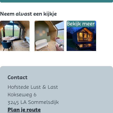
Neem alvast een kijkje
Bekijk meer
O
O
p
p
e
e
Contact
n
n
Hofstede Lust & Last
p
p
Kokseweg 6
o
o
3245 LA Sommelsdijk
p
p
n
Plan je route