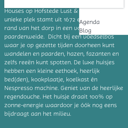
van de zes eigentijdse 1- of 2 persoons Tiny
Contact
Houses op Hofstede Lust & Last. Deze
unieke plek stamt uit 1672 en ligt aan de
Agenda
rand van het dorp in een voormalige
Blog
paardenweide. Dicht bij een voedselbos
waar je op gezette tijden doorheen kunt
wandelen en paarden, hazen, fazanten en
zelfs reeën kunt spotten. De luxe huisjes
hebben een kleine eethoek, heerlijk
bed(den), kookplaatje, koelkast én
Nespresso machine. Geniet van de heerlijke
regendouche. Het huisje draait 100% op
zonne-energie waardoor je óók nog eens
bijdraagt aan het milieu.