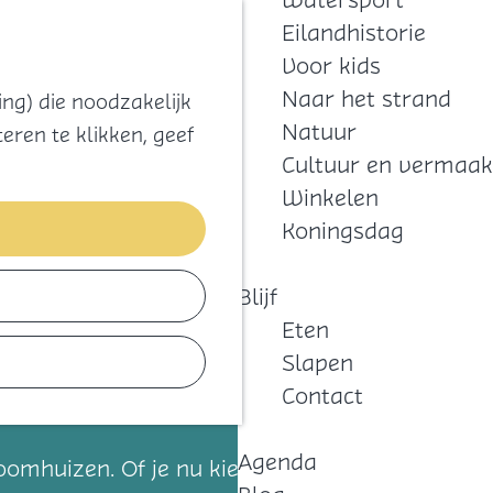
Watersport
Zoeken
Kaart
Favorieten
Eilandhistorie
Menu
Voor kids
Naar het strand
ng) die noodzakelijk
Natuur
eren te klikken, geef
Cultuur en vermaak
Winkelen
Koningsdag
Blijf
Eten
Slapen
Contact
Agenda
roomhuizen. Of je nu kiest voor een