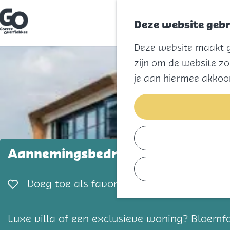
Deze website gebr
G
Deze website maakt ge
a
n
zijn om de website zo
a
a
je aan hiermee akkoo
r
d
e
h
o
m
e
p
Aannemingsbedrijf Bloemfontein
a
g
e
Voeg toe als favorie
Voeg toe als favoriet
Luxe villa of een exclusieve woning? Bloemfon