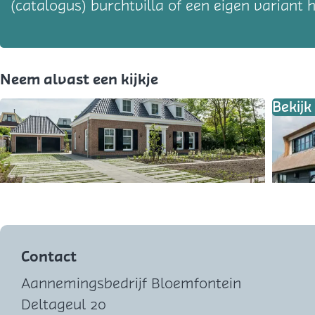
(catalogus) burchtvilla of een eigen variant
Neem alvast een kijkje
Bekij
O
p
e
Contact
n
Aannemingsbedrijf Bloemfontein
p
Deltageul 20
o