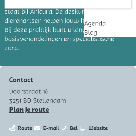
Kwaliteit en service is iets wat voorop
Contact
staat bij Anicura. De deskundige
dierenartsen helpen jouw huisdier graag!
Agenda
Bij deze praktijk kunt u langs voor de
Blog
basisbehandelingen en specialistische
zorg.
Contact
Voorstraat 16
3251 BD Stellendam
n
Plan je route
a
a
n
n
A
v
Route
E-mail
Bel
Website