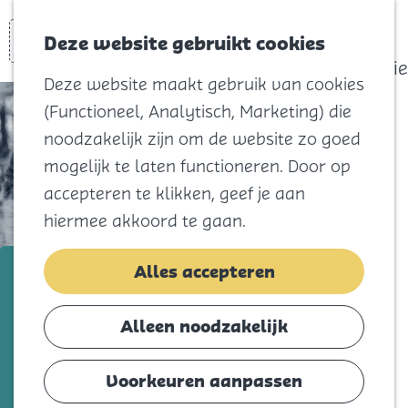
actief
Zoeken
Kaart
Favorieten
Watersport
Deze website gebruikt cookies
Menu
Eilandhistorie
Deze website maakt gebruik van cookies
Voor kids
(Functioneel, Analytisch, Marketing) die
Naar het
noodzakelijk zijn om de website zo goed
strand
mogelijk te laten functioneren. Door op
Natuur
accepteren te klikken, geef je aan
Cultuur en
hiermee akkoord te gaan.
vermaak
Winkelen
AniCura Dierenkliniek Het
Alles accepteren
Koningsdag
Overbosch
Alleen noodzakelijk
Blijf
Voeg toe als favorie
Voeg toe als favoriet
Eten
Voorkeuren aanpassen
Slapen