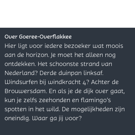
e
d
e
e
n
n
l
o
l
l
g
g
d
r
d
d
P
P
e
p
e
e
l
l
z
z
z
Over Goeree-Overflakkee
e
e
e
e
e
Hier ligt voor iedere bezoeker wat moois
z
z
p
p
p
aan de horizon. Je moet het alleen nog
a
a
a
a
a
ontdekken. Het schoonste strand van
n
n
g
g
g
Nederland? Derde duinpan linksaf.
d
d
i
i
i
Windsurfen bij windkracht 4? Achter de
O
O
n
n
n
Brouwersdam. En als je de dijk over gaat,
u
u
a
a
a
kun je zelfs zeehonden en flamingo’s
d
d
o
o
o
spotten in het wild. De mogelijkheden zijn
d
d
p
p
p
oneindig. Waar ga jij voor?
o
o
F
X
W
r
r