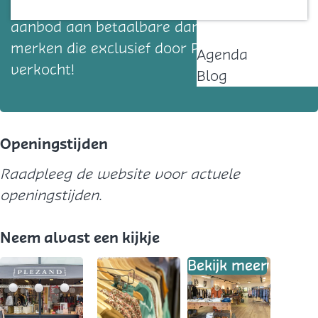
vindt er persoonlijke aandacht, een ruim
Contact
aanbod aan betaalbare dameskleding en
merken die exclusief door Plezand worden
Agenda
verkocht!
Blog
Openingstijden
Raadpleeg de website voor actuele
openingstijden.
Neem alvast een kijkje
Bekijk meer