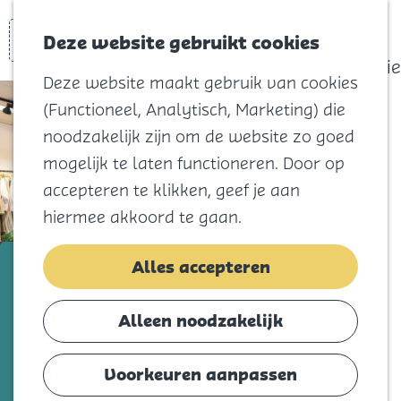
actief
Zoeken
Kaart
Favorieten
Watersport
Deze website gebruikt cookies
Menu
Eilandhistorie
Deze website maakt gebruik van cookies
Voor kids
(Functioneel, Analytisch, Marketing) die
Naar het
noodzakelijk zijn om de website zo goed
strand
mogelijk te laten functioneren. Door op
Natuur
accepteren te klikken, geef je aan
Cultuur en
hiermee akkoord te gaan.
vermaak
Winkelen
Plezand Ouddorp
Alles accepteren
Koningsdag
Voeg toe als favorie
Voeg toe als favoriet
Alleen noodzakelijk
Blijf
Eten
Voorkeuren aanpassen
Hier is shoppen een echte belevenis. Je
Slapen