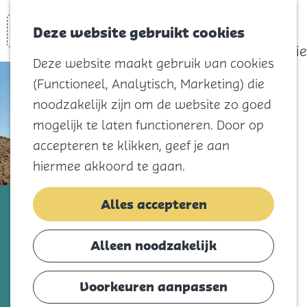
actief
Zoeken
Kaart
Favorieten
Watersport
Deze website gebruikt cookies
Menu
Eilandhistorie
Deze website maakt gebruik van cookies
Voor kids
(Functioneel, Analytisch, Marketing) die
Naar het
noodzakelijk zijn om de website zo goed
strand
mogelijk te laten functioneren. Door op
Natuur
accepteren te klikken, geef je aan
Cultuur en
hiermee akkoord te gaan.
vermaak
Winkelen
ASGO bv
Alles accepteren
Koningsdag
Voeg toe als favorie
Voeg toe als favoriet
Alleen noodzakelijk
Blijf
Eten
Voorkeuren aanpassen
Bedankt voor uw interesse in ASGO BV, de
Slapen