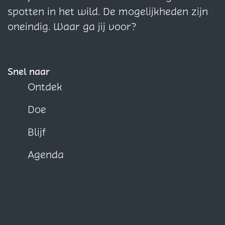
o
o
o
spotten in het wild. De mogelijkheden zijn
p
p
p
oneindig. Waar ga jij voor?
F
X
W
a
h
c
a
Snel naar
e
t
Ontdek
b
s
Doe
o
A
o
p
Blijf
k
p
Agenda
Blijf op de hoogte
Schrijf je nu in voor onze maandelijkse