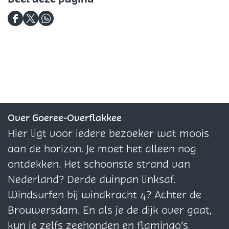
D
D
D
e
e
e
e
e
e
l
l
l
d
d
d
e
e
e
z
z
z
Over Goeree-Overflakkee
e
e
e
Hier ligt voor iedere bezoeker wat moois
p
p
p
aan de horizon. Je moet het alleen nog
a
a
a
ontdekken. Het schoonste strand van
g
g
g
Nederland? Derde duinpan linksaf.
i
i
i
Windsurfen bij windkracht 4? Achter de
n
n
n
Brouwersdam. En als je de dijk over gaat,
a
a
a
kun je zelfs zeehonden en flamingo’s