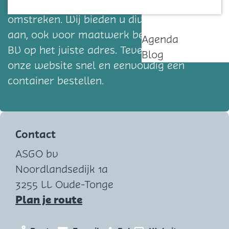
afvalspecialist van Goeree-Overflakkee en
Contact
omstreken. Wij bieden u diverse services
aan, ook voor maatwerk bent u bij ASGO
Agenda
BV op het juiste adres. Tevens kunt u via
Blog
onze website snel en eenvoudig een
container bestellen.
Contact
ASGO bv
Noordlandsedijk 1a
3255 LL Oude-Tonge
n
Plan je route
a