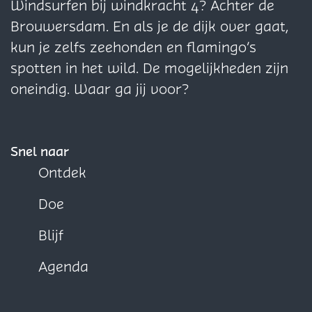
i
i
i
Windsurfen bij windkracht 4? Achter de
n
n
n
Brouwersdam. En als je de dijk over gaat,
a
a
a
kun je zelfs zeehonden en flamingo’s
o
o
o
spotten in het wild. De mogelijkheden zijn
p
p
p
oneindig. Waar ga jij voor?
F
X
W
a
h
c
a
Snel naar
e
t
Ontdek
b
s
Doe
o
A
o
p
Blijf
k
p
Agenda