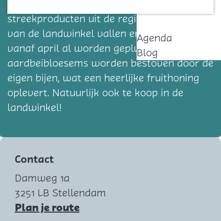
fruit van eigen land. En nog meer
Contact
streekproducten uit de regio. De aardbeien
van de landwinkel vallen erg in trek, die
Agenda
vanaf april al worden geplukt. De
Blog
aardbeibloesems worden bestoven door de
eigen bijen, wat een heerlijke fruithoning
oplevert. Natuurlijk ook te koop in de
landwinkel!
Contact
Damweg 1a
3251 LB Stellendam
n
Plan je route