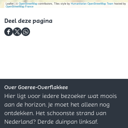
i
K
K
e
e
w
Leaflet
|
©
OpenStreetMap
contributors, Tiles style by
Humanitarian OpenStreetMap Team
hosted by
OpenStreetMap France
z
e
e
r
i
i
e
i
i
z
n
Deel deze pagina
r
z
z
e
k
e
e
r
D
e
D
D
r
r
e
l
e
e
e
K
e
e
l
e
l
l
d
i
d
d
e
z
e
e
z
e
z
z
Over Goeree-Overflakkee
e
r
e
e
Hier ligt voor iedere bezoeker wat moois
p
p
p
aan de horizon. Je moet het alleen nog
a
a
a
ontdekken. Het schoonste strand van
g
g
g
Nederland? Derde duinpan linksaf.