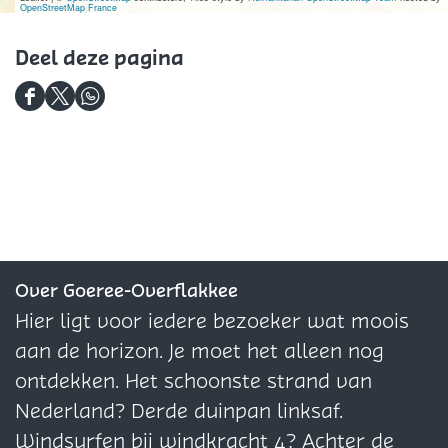
OpenStreetMap France
Deel deze pagina
D
D
D
e
e
e
e
e
e
l
l
l
d
d
d
e
e
e
z
z
z
Over Goeree-Overflakkee
e
e
e
Hier ligt voor iedere bezoeker wat moois
p
p
p
aan de horizon. Je moet het alleen nog
a
a
a
ontdekken. Het schoonste strand van
g
g
g
Nederland? Derde duinpan linksaf.
i
i
i
Windsurfen bij windkracht 4? Achter de