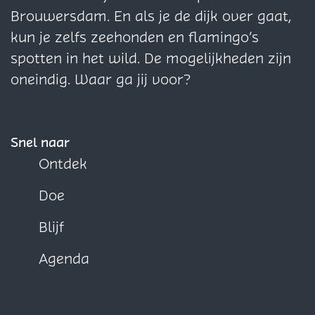
n
n
n
Brouwersdam. En als je de dijk over gaat,
a
a
a
kun je zelfs zeehonden en flamingo’s
o
o
o
spotten in het wild. De mogelijkheden zijn
p
p
p
oneindig. Waar ga jij voor?
F
X
W
a
h
c
a
Snel naar
e
t
Ontdek
b
s
Doe
o
A
o
p
Blijf
k
p
Agenda