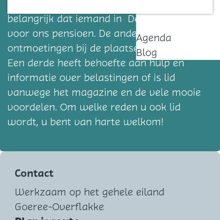
worden van ANBO-PCOB. De een vindt het
Contact
belangrijk dat iemand in Den Haag opkomt
voor ons pensioen. De ander geniet van de
Agenda
ontmoetingen bij de plaatselijke afdeling.
Blog
Een derde heeft behoefte aan hulp en
informatie over belastingen of is lid
vanwege het magazine en de vele mooie
voordelen. Om welke reden u ook lid
wordt, u bent van harte welkom!
Contact
Werkzaam op het gehele eiland
Goeree-Overflakke