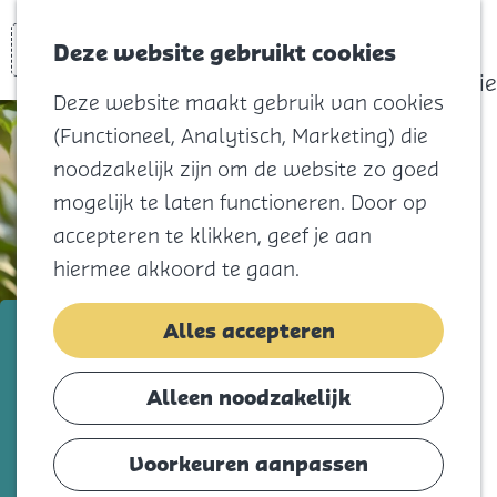
actief
Zoeken
Kaart
Favorieten
Watersport
Deze website gebruikt cookies
Menu
Eilandhistorie
Deze website maakt gebruik van cookies
Voor kids
(Functioneel, Analytisch, Marketing) die
Naar het
noodzakelijk zijn om de website zo goed
strand
mogelijk te laten functioneren. Door op
Natuur
accepteren te klikken, geef je aan
Cultuur en
hiermee akkoord te gaan.
vermaak
Winkelen
ANBO-PCOB
Alles accepteren
Koningsdag
Voeg toe als favorie
Voeg toe als favoriet
Alleen noodzakelijk
Blijf
Eten
Voorkeuren aanpassen
Iedereen heeft zijn eigen reden om lid te
Slapen