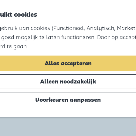
uikt cookies
Menu
bruik van cookies (Functioneel, Analytisch, Marketi
 goed mogelijk te laten functioneren. Door op accept
rd te gaan.
t
Alles accepteren
orkeur? Camping Blommerstee ligt omringd door
Alleen noodzakelijk
an de Brouwersdam of naar het charmante dorpj
Voorkeuren aanpassen