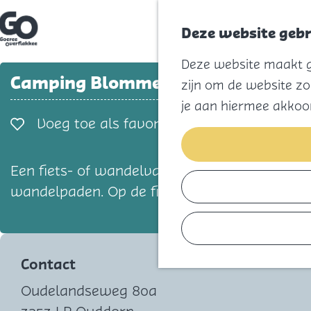
Deze website gebr
G
Deze website maakt ge
a
n
Camping Blommerstee
zijn om de website zo
a
a
je aan hiermee akkoo
r
Voeg toe als favorie
Voeg toe als favoriet
d
e
h
o
Een fiets- of wandelvakantie heeft jouw vo
m
wandelpaden. Op de fiets naar het strand a
e
p
a
g
e
Contact
Oudelandseweg 80a