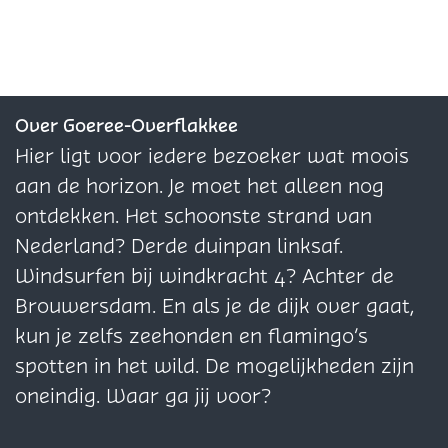
a
a
e
e
e
n
n
e
m
m
l
l
l
l
p
p
d
d
d
i
i
i
e
e
e
n
n
n
z
z
z
Over Goeree-Overflakkee
g
g
g
e
e
e
Hier ligt voor iedere bezoeker wat moois
e
d
e
p
p
p
aan de horizon. Je moet het alleen nog
n
e
n
a
a
a
ontdekken. Het schoonste strand van
G
C
g
g
g
Nederland? Derde duinpan linksaf.
r
a
i
i
i
Windsurfen bij windkracht 4? Achter de
e
r
n
n
n
Brouwersdam. En als je de dijk over gaat,
v
a
a
a
a
kun je zelfs zeehonden en flamingo’s
e
v
o
o
o
spotten in het wild. De mogelijkheden zijn
l
a
p
p
p
oneindig. Waar ga jij voor?
i
n
F
X
W