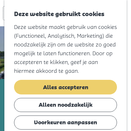
Voor kids
Zoeken
Kaart
Favorieten
Naar het
Deze website gebruikt cookies
Menu
strand
Deze website maakt gebruik van cookies
Natuur
(Functioneel, Analytisch, Marketing) die
Cultuur en
noodzakelijk zijn om de website zo goed
vermaak
mogelijk te laten functioneren. Door op
Winkelen
accepteren te klikken, geef je aan
Koningsdag
hiermee akkoord te gaan.
Blijf
Camping de Grevelingen
Alles accepteren
Eten
Slapen
Voeg toe als favorie
Voeg toe als favoriet
Alleen noodzakelijk
Contact
Voorkeuren aanpassen
Agenda
Laat je overvallen door een heerlijk