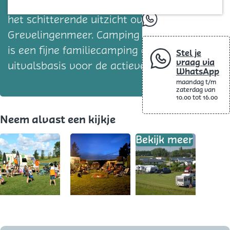
Blog
vakantiegevoel; de rust, het vele groen en
het schitterende uitzicht over het
whatsapp
Grevelingenmeer. Camping De Grevelingen
is een fijne familiecamping en een ideale
Stel je
vraag via
uitvalsbasis voor de actieve watersporter.
WhatsApp
maandag t/m
zaterdag van
10.00 tot 16.00
Neem alvast een kijkje
Bekijk meer
O
O
p
p