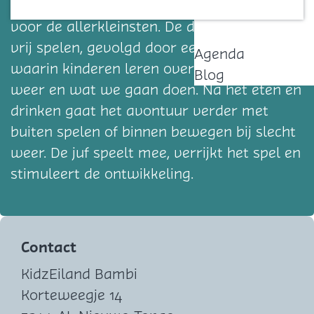
biedt een gezellige en rustige omgeving
Contact
voor de allerkleinsten. De dag begint met
vrij spelen, gevolgd door een kringmoment
Agenda
waarin kinderen leren over de dag, het
Blog
weer en wat we gaan doen. Na het eten en
drinken gaat het avontuur verder met
buiten spelen of binnen bewegen bij slecht
weer. De juf speelt mee, verrijkt het spel en
stimuleert de ontwikkeling.
Contact
KidzEiland Bambi
Korteweegje 14