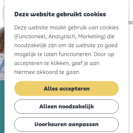
actief
Zoeken
Kaart
Favorieten
Watersport
Deze website gebruikt cookies
Menu
Eilandhistorie
Deze website maakt gebruik van cookies
Voor kids
(Functioneel, Analytisch, Marketing) die
Naar het
noodzakelijk zijn om de website zo goed
strand
mogelijk te laten functioneren. Door op
Natuur
accepteren te klikken, geef je aan
Cultuur en
hiermee akkoord te gaan.
vermaak
Winkelen
KidzEiland Bambi
Alles accepteren
Koningsdag
Voeg toe als favorie
Voeg toe als favoriet
Alleen noodzakelijk
Blijf
Eten
Voorkeuren aanpassen
Peuterspeelzaal de Bambi in Nieuwe-Tonge
Slapen