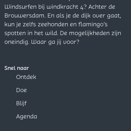
i
i
i
Windsurfen bij windkracht 4? Achter de
n
n
n
Brouwersdam. En als je de dijk over gaat,
a
a
a
kun je zelfs zeehonden en flamingo’s
o
o
o
spotten in het wild. De mogelijkheden zijn
p
p
p
oneindig. Waar ga jij voor?
F
X
W
a
h
c
a
Snel naar
e
t
Ontdek
b
s
Doe
o
A
o
p
Blijf
k
p
Agenda