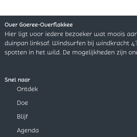
d
d
d
e
e
e
z
z
z
Over Goeree-Overflakkee
e
e
e
Hier ligt voor iedere bezoeker wat moois aa
p
p
p
duinpan linksaf. Windsurfen bij windkracht 4
a
a
a
spotten in het wild. De mogelijkheden zijn on
g
g
g
i
i
i
n
n
n
Snel naar
a
a
a
Ontdek
o
o
o
Doe
p
p
p
F
X
W
Blijf
a
h
Agenda
c
a