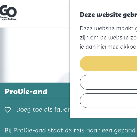
Deze website gebr
G
Deze website maakt ge
a
n
zijn om de website zo
a
a
je aan hiermee akkoo
r
d
e
h
o
m
e
p
ProVie-and
a
g
e
Voeg toe als favorie
Voeg toe als favoriet
Bij ProVie-and staat de reis naar een gezond 