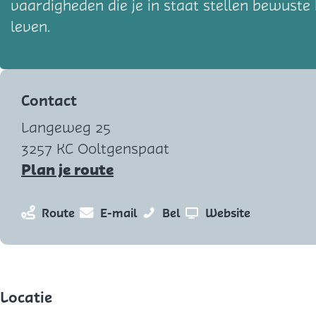
vaardigheden die je in staat stellen bewust
leven.
Contact
Langeweg 25
3257 KC Ooltgenspaat
n
Plan je route
a
a
n
n
P
v
Route
E-mail
Bel
Website
r
a
a
r
a
P
a
a
o
n
r
r
r
V
P
o
P
P
i
r
Locatie