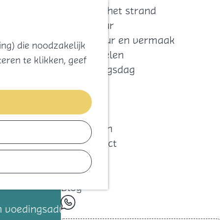
Zoeken
Kaart
Favorieten
Naar het strand
Natuur
Cultuur en vermaak
ng) die noodzakelijk
Winkelen
eren te klikken, geef
Koningsdag
Blijf
Eten
Slapen
Contact
Agenda
Blog
whatsapp
an voedingsadvies; ze bieden kennis en