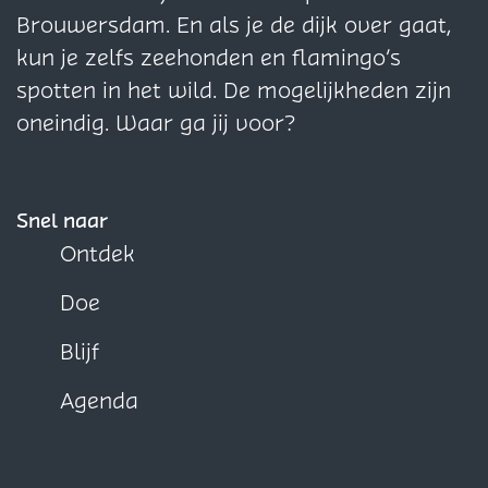
a
a
m
n
n
n
Brouwersdam. En als je de dijk over gaat,
m
m
a
a
a
kun je zelfs zeehonden en flamingo’s
o
o
o
spotten in het wild. De mogelijkheden zijn
p
p
p
oneindig. Waar ga jij voor?
F
X
W
a
h
c
a
Snel naar
e
t
Ontdek
b
s
Doe
o
A
o
p
Blijf
k
p
Agenda