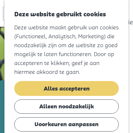
actief
Zoeken
Kaart
Favorieten
Watersport
Deze website gebruikt cookies
Menu
Eilandhistorie
Deze website maakt gebruik van cookies
Voor kids
(Functioneel, Analytisch, Marketing) die
Naar het
noodzakelijk zijn om de website zo goed
strand
mogelijk te laten functioneren. Door op
Natuur
accepteren te klikken, geef je aan
Cultuur en
hiermee akkoord te gaan.
vermaak
Winkelen
Tennisvereniging Stellendam
Alles accepteren
Koningsdag
Voeg toe als favorie
Voeg toe als favoriet
Alleen noodzakelijk
Blijf
Eten
Voorkeuren aanpassen
Welkom bij Tennisvereniging Stellendam,
Slapen