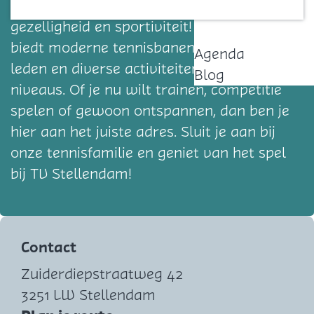
waar passie voor tennis samenkomt met
Contact
gezelligheid en sportiviteit! De vereniging
biedt moderne tennisbanen, enthousiaste
Agenda
leden en diverse activiteiten voor alle
Blog
niveaus. Of je nu wilt trainen, competitie
spelen of gewoon ontspannen, dan ben je
hier aan het juiste adres. Sluit je aan bij
onze tennisfamilie en geniet van het spel
bij TV Stellendam!
Contact
Zuiderdiepstraatweg 42
3251 LW Stellendam