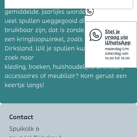
Blog
afval weg dan het Europees
gemiddelde. Jaarlijks worden ontzettend
whatsapp
veel spullen weggegooid die nog
bruikbaar zijn, dat is zonde. Doneer ze aan
Stel je
vraag via
een kringloopwinkel, zoals ’t Lôôsje in
WhatsApp
Dirksland. Wil je spullen kwijt, of ben je op
maandag t/m
zaterdag van
zoek naar
10.00 tot 16.00
kleding, boeken, huishoudelijke artikelen,
accessoires of meubilair? Kom gerust een
keertje langs!
Contact
Spuikolk 6