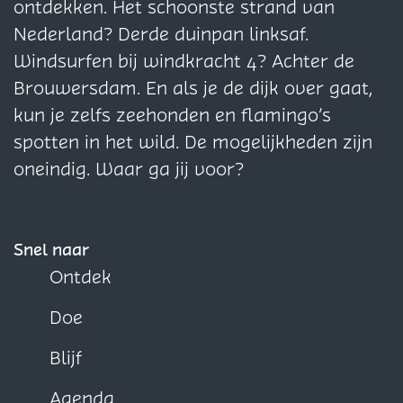
a
s
a
a
ontdekken. Het schoonste strand van
g
j
g
g
Nederland? Derde duinpan linksaf.
i
e
i
i
Windsurfen bij windkracht 4? Achter de
n
n
n
Brouwersdam. En als je de dijk over gaat,
a
a
a
kun je zelfs zeehonden en flamingo’s
o
o
o
spotten in het wild. De mogelijkheden zijn
p
p
p
oneindig. Waar ga jij voor?
F
X
W
a
h
c
a
Snel naar
e
t
Ontdek
b
s
Doe
o
A
o
p
Blijf
k
p
Agenda