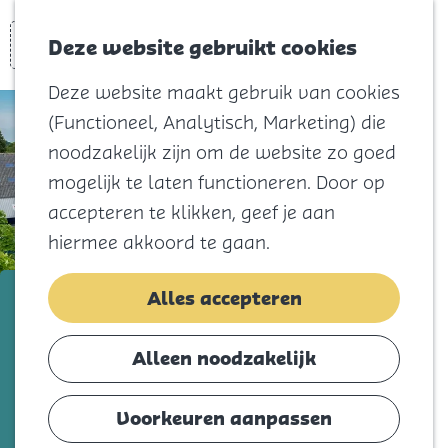
Voor kids
Zoeken
Kaart
Favorieten
Naar het
Deze website gebruikt cookies
Menu
strand
Deze website maakt gebruik van cookies
Natuur
(Functioneel, Analytisch, Marketing) die
Cultuur en
noodzakelijk zijn om de website zo goed
vermaak
mogelijk te laten functioneren. Door op
Winkelen
accepteren te klikken, geef je aan
Koningsdag
hiermee akkoord te gaan.
Blijf
Snuffelmarkt 't Lôôsje
Alles accepteren
Eten
Slapen
Voeg toe als favorie
Voeg toe als favoriet
Alleen noodzakelijk
Contact
Voorkeuren aanpassen
Agenda
In Nederland gooien we gemiddeld meer