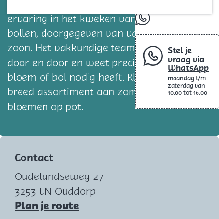
Blog
een modern familiebedrijf met jarenlange
ervaring in het kweken van bloemen en
whatsapp
bollen, doorgegeven van vader op
zoon. Het vakkundige team kent elk gewas
Stel je
vraag via
door en door en weet precies wat elke
WhatsApp
bloem of bol nodig heeft. Klepper biedt een
maandag t/m
zaterdag van
breed assortiment aan zomerbloemen en
10.00 tot 16.00
bloemen op pot.
Contact
Oudelandseweg 27
3253 LN Ouddorp
n
Plan je route