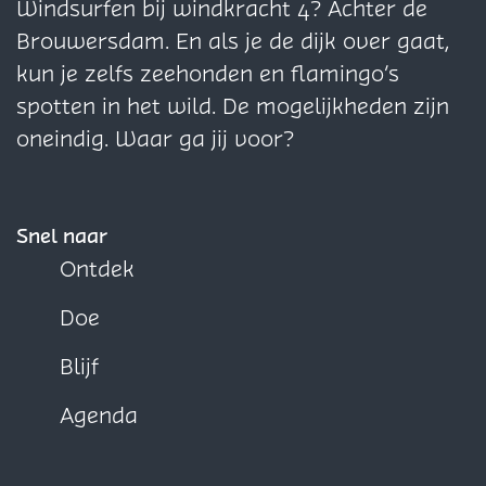
i
p
i
i
Windsurfen bij windkracht 4? Achter de
n
e
n
n
Brouwersdam. En als je de dijk over gaat,
a
r
a
a
kun je zelfs zeehonden en flamingo’s
o
o
o
spotten in het wild. De mogelijkheden zijn
p
p
p
oneindig. Waar ga jij voor?
F
X
W
a
h
c
a
Snel naar
e
t
Ontdek
b
s
Doe
o
A
o
p
Blijf
k
p
Agenda