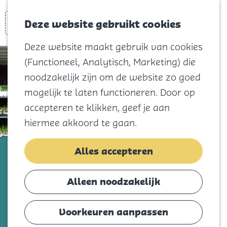
Voor kids
Zoeken
Kaart
Favorieten
Naar het
Deze website gebruikt cookies
Menu
strand
Deze website maakt gebruik van cookies
Natuur
(Functioneel, Analytisch, Marketing) die
Cultuur en
noodzakelijk zijn om de website zo goed
vermaak
mogelijk te laten functioneren. Door op
Winkelen
accepteren te klikken, geef je aan
Koningsdag
hiermee akkoord te gaan.
Blijf
Bloemenkwekerij Klepper
Alles accepteren
Eten
Slapen
Voeg toe als favorie
Voeg toe als favoriet
Alleen noodzakelijk
Contact
Voorkeuren aanpassen
Agenda
Bloemenkwekerij Klepper is