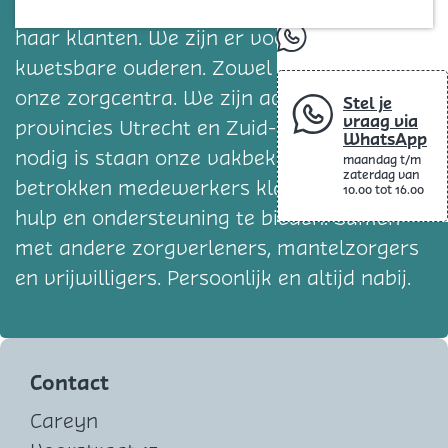
Blog
voor de gezondheid en het welzijn van
haar klanten. We zijn er vooral voor
whatsapp
kwetsbare ouderen. Zowel thuis als in
onze zorgcentra. We zijn actief in de
Stel je
vraag via
provincies Utrecht en Zuid-Holland. Als het
WhatsApp
nodig is staan onze vakbekwame en
maandag t/m
zaterdag van
betrokken medewerkers klaar om de juiste
10.00 tot 16.00
hulp en ondersteuning te bieden. Samen
met andere zorgverleners, mantelzorgers
en vrijwilligers. Persoonlijk en altijd nabij.
Contact
Careyn