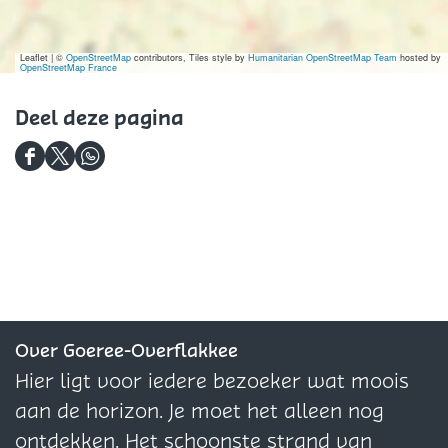
Leaflet
|
©
OpenStreetMap
contributors, Tiles style by
Humanitarian OpenStreetMap Team
hosted by
OpenStreetMap France
Deel deze pagina
D
D
D
e
e
e
e
e
e
l
l
l
d
d
d
e
e
e
z
z
z
Over Goeree-Overflakkee
e
e
e
Hier ligt voor iedere bezoeker wat moois
p
p
p
aan de horizon. Je moet het alleen nog
a
a
a
ontdekken. Het schoonste strand van