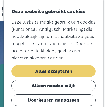
Voor kids
Zoeken
Kaart
Favorieten
Naar het
Deze website gebruikt cookies
Menu
strand
Deze website maakt gebruik van cookies
Natuur
(Functioneel, Analytisch, Marketing) die
Cultuur en
noodzakelijk zijn om de website zo goed
vermaak
mogelijk te laten functioneren. Door op
Winkelen
accepteren te klikken, geef je aan
Koningsdag
hiermee akkoord te gaan.
Blijf
Careyn
Alles accepteren
Eten
Slapen
Voeg toe als favorie
Voeg toe als favoriet
Alleen noodzakelijk
Contact
Voorkeuren aanpassen
Agenda
Careyn is een zorgorganisatie die zich inzet