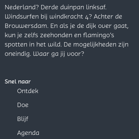
g
g
g
Nederland? Derde duinpan linksaf.
i
i
i
Windsurfen bij windkracht 4? Achter de
n
n
n
Brouwersdam. En als je de dijk over gaat,
a
a
a
kun je zelfs zeehonden en flamingo’s
o
o
o
spotten in het wild. De mogelijkheden zijn
p
p
p
oneindig. Waar ga jij voor?
F
X
W
a
h
c
a
Snel naar
e
t
Ontdek
b
s
Doe
o
A
o
p
Blijf
k
p
Agenda