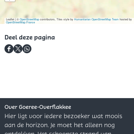
e
n
g
Leaflet
|
©
OpenStreetMap
e
contributors, Tiles style by
Humanitarian OpenStreetMap Team
hosted by
OpenStreetMap France
Deel deze pagina
D
D
D
e
e
e
e
e
e
l
l
l
d
d
d
e
e
e
z
z
z
Over Goeree-Overflakkee
e
e
e
Hier ligt voor iedere bezoeker wat moois
p
p
p
aan de horizon. Je moet het alleen nog
a
a
a