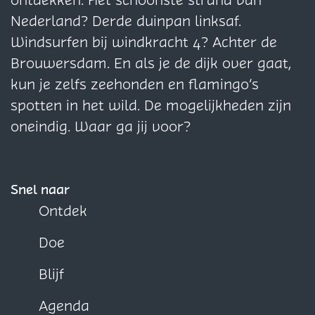
ontdekken. Het schoonste strand van
g
g
g
Nederland? Derde duinpan linksaf.
i
i
i
Windsurfen bij windkracht 4? Achter de
n
n
n
Brouwersdam. En als je de dijk over gaat,
a
a
a
kun je zelfs zeehonden en flamingo’s
o
o
o
spotten in het wild. De mogelijkheden zijn
p
p
p
oneindig. Waar ga jij voor?
F
X
W
a
h
c
a
Snel naar
e
t
Ontdek
b
s
Doe
o
A
o
p
Blijf
k
p
Agenda