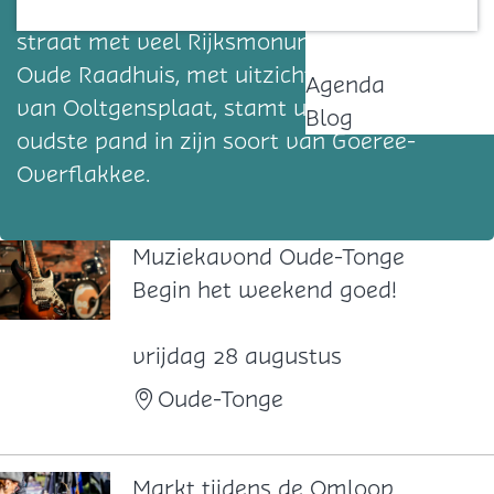
in Ooltgensplaat is de Voorstraat, een
Contact
straat met veel Rijksmonumenten. Het
Oude Raadhuis, met uitzicht op de haven
Agenda
van Ooltgensplaat, stamt uit 1616 en is het
Blog
oudste pand in zijn soort van Goeree-
Overflakkee.
Muziekavond Oude-Tonge
M
Begin het weekend goed!
u
z
vrijdag 28 augustus
i
Oude-Tonge
e
k
a
Markt tijdens de Omloop