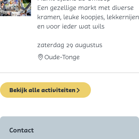
v
M
Een gezellige markt met diverse
o
a
kramen, leuke koopjes, lekkernijen
n
r
en voor ieder wat wils
d
k
O
t
zaterdag 29 augustus
u
t
Oude-Tonge
d
i
e
j
-
d
Bekijk alle activiteiten
T
e
o
n
n
s
g
d
e
e
Contact
O