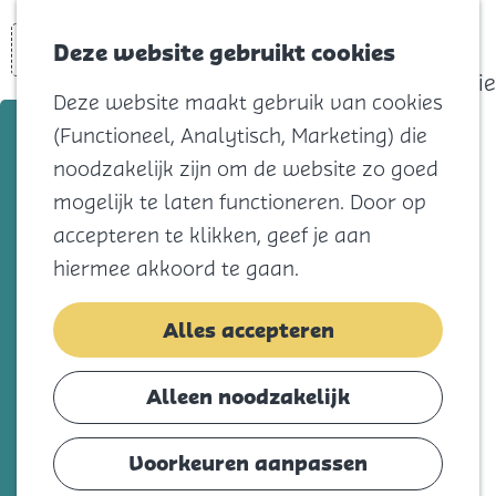
actief
Zoeken
Kaart
Favorieten
Watersport
Deze website gebruikt cookies
Menu
Eilandhistorie
Deze website maakt gebruik van cookies
Voor kids
Oude-Tonge
(Functioneel, Analytisch, Marketing) die
Naar het
noodzakelijk zijn om de website zo goed
strand
Voeg toe als favorie
Voeg toe als favoriet
mogelijk te laten functioneren. Door op
Natuur
accepteren te klikken, geef je aan
Cultuur en
hiermee akkoord te gaan.
Ooltgensplaat is een gezellig dorp met een
vermaak
rijke historie die teruggaat tot in de 15e
Winkelen
Alles accepteren
eeuw. In 1481 mocht de gelijknamige met
Koningsdag
gras bedekte kleiplaat worden ingepolderd
Alleen noodzakelijk
en geschikt gemaakt voor bewoning. Het
Blijf
dorp bevat nu nog steeds een aantal
Eten
Voorkeuren aanpassen
historische panden. Het meest opvallende
Slapen