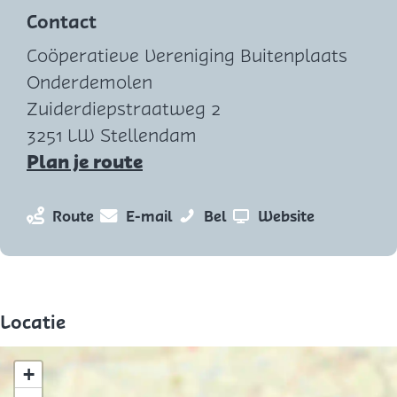
Contact
Coöperatieve Vereniging Buitenplaats
Onderdemolen
Zuiderdiepstraatweg 2
3251 LW Stellendam
n
Plan je route
a
a
n
n
B
v
Route
E-mail
Bel
Website
r
a
a
u
a
B
a
a
i
n
u
r
r
t
B
i
B
B
e
u
Locatie
t
u
u
n
i
e
i
i
p
t
+