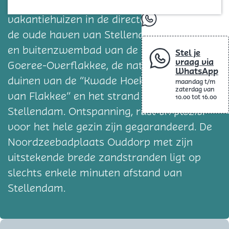
Blog
oude bomen staan ​183 vrijstaande
vakantiehuizen in de directe omgeving van
whatsapp
de oude haven van Stellendam, het binnen-
en buitenzwembad van de gemeente
Stel je
vraag via
Goeree-Overflakkee, de natuurgebieden en
WhatsApp
duinen van de “Kwade Hoek”, de “Slikken
maandag t/m
zaterdag van
van Flakkee” en het strand van
10.00 tot 16.00
Stellendam. Ontspanning, rust en plezier
voor het hele gezin zijn gegarandeerd. De
Noordzeebadplaats Ouddorp met zijn
uitstekende brede zandstranden ligt op
slechts enkele minuten afstand van
Stellendam.