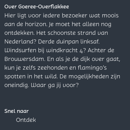
o
e
e
e
M
z
z
z
Over Goeree-Overflakkee
l
M
M
n
o
e
e
e
Hier ligt voor iedere bezoeker wat moois
e
o
o
l
p
p
p
aan de horizon. Je moet het alleen nog
n
l
l
e
a
a
a
ontdekken. Het schoonste strand van
e
e
n
g
g
g
Nederland? Derde duinpan linksaf.
n
n
i
i
i
Windsurfen bij windkracht 4? Achter de
n
n
n
Brouwersdam. En als je de dijk over gaat,
a
a
a
kun je zelfs zeehonden en flamingo’s
o
o
o
spotten in het wild. De mogelijkheden zijn
p
p
p
oneindig. Waar ga jij voor?
F
X
W
a
h
c
a
Snel naar
e
t
Ontdek
b
s