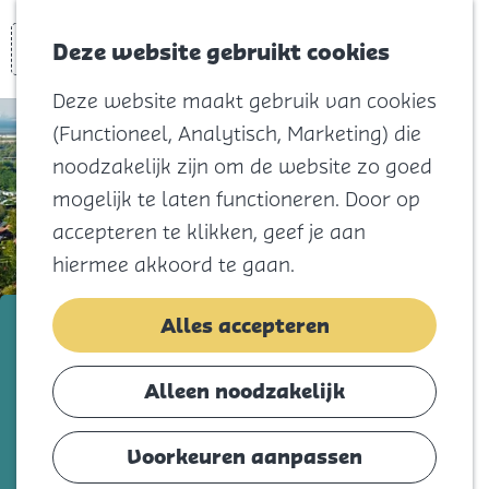
Voor kids
Zoeken
Kaart
Favorieten
Naar het
Deze website gebruikt cookies
Menu
strand
Deze website maakt gebruik van cookies
Natuur
(Functioneel, Analytisch, Marketing) die
Cultuur en
noodzakelijk zijn om de website zo goed
vermaak
mogelijk te laten functioneren. Door op
Winkelen
accepteren te klikken, geef je aan
Koningsdag
hiermee akkoord te gaan.
Blijf
Buitenplaats Onder de Molen
Alles accepteren
Eten
Slapen
Voeg toe als favorie
Voeg toe als favoriet
Alleen noodzakelijk
Contact
Voorkeuren aanpassen
Agenda
Op een idyllisch en ruim opgezet park met