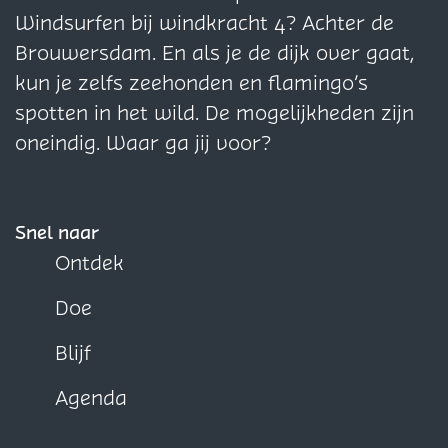
i
i
i
Windsurfen bij windkracht 4? Achter de
n
n
n
Brouwersdam. En als je de dijk over gaat,
a
a
a
kun je zelfs zeehonden en flamingo’s
o
o
o
spotten in het wild. De mogelijkheden zijn
p
p
p
oneindig. Waar ga jij voor?
F
X
W
a
h
c
a
Snel naar
e
t
Ontdek
b
s
Doe
o
A
o
p
Blijf
k
p
Agenda