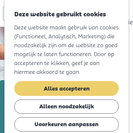
actief
Zoeken
Kaart
Favorieten
Watersport
Deze website gebruikt cookies
Menu
Eilandhistorie
Deze website maakt gebruik van cookies
Voor kids
(Functioneel, Analytisch, Marketing) die
Naar het
noodzakelijk zijn om de website zo goed
strand
mogelijk te laten functioneren. Door op
Natuur
accepteren te klikken, geef je aan
Cultuur en
hiermee akkoord te gaan.
vermaak
Winkelen
Holistic Harmony Healing
Alles accepteren
Koningsdag
Voeg toe als favorie
Voeg toe als favoriet
Alleen noodzakelijk
Blijf
Eten
Voorkeuren aanpassen
Welkom bij Holistic Harmony Healing in
Slapen