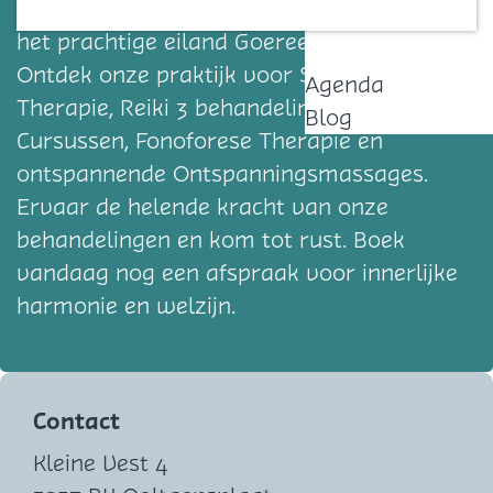
Ooltgensplaat, Zuid-Holland, gelegen op
Contact
het prachtige eiland Goeree-Overflakkee.
Ontdek onze praktijk voor Sensi-Plus
Agenda
Therapie, Reiki 3 behandelingen, Reiki
Blog
Cursussen, Fonoforese Therapie en
ontspannende Ontspanningsmassages.
Ervaar de helende kracht van onze
behandelingen en kom tot rust. Boek
vandaag nog een afspraak voor innerlijke
harmonie en welzijn.
Contact
Kleine Vest 4