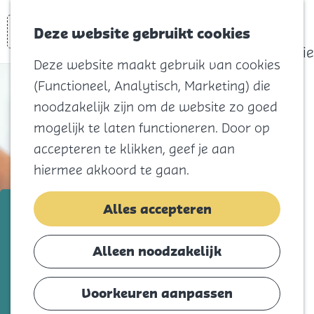
actief
Zoeken
Kaart
Favorieten
Watersport
Deze website gebruikt cookies
Menu
Eilandhistorie
Deze website maakt gebruik van cookies
Voor kids
(Functioneel, Analytisch, Marketing) die
Naar het
noodzakelijk zijn om de website zo goed
strand
mogelijk te laten functioneren. Door op
Natuur
accepteren te klikken, geef je aan
Cultuur en
hiermee akkoord te gaan.
vermaak
Winkelen
Ergotherapie Oostflakkee
Alles accepteren
Koningsdag
Voeg toe als favorie
Voeg toe als favoriet
Alleen noodzakelijk
Blijf
Eten
Voorkeuren aanpassen
Ergotherapeuten stellen mensen in staat
Slapen