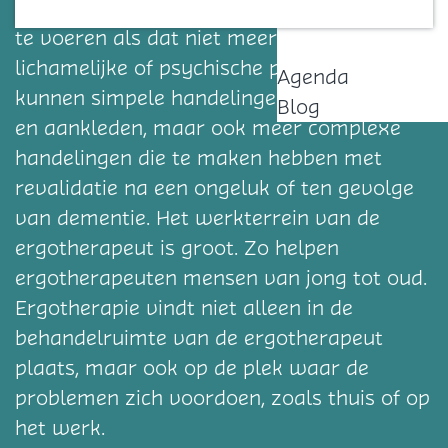
om opnieuw hun dagelijkse activiteiten uit
Contact
te voeren als dat niet meer lukt door
lichamelijke of psychische problemen. Dit
Agenda
kunnen simpele handelingen zijn als eten
Blog
en aankleden, maar ook meer complexe
handelingen die te maken hebben met
revalidatie na een ongeluk of ten gevolge
van dementie. Het werkterrein van de
ergotherapeut is groot. Zo helpen
ergotherapeuten mensen van jong tot oud.
Ergotherapie vindt niet alleen in de
behandelruimte van de ergotherapeut
plaats, maar ook op de plek waar de
problemen zich voordoen, zoals thuis of op
het werk.