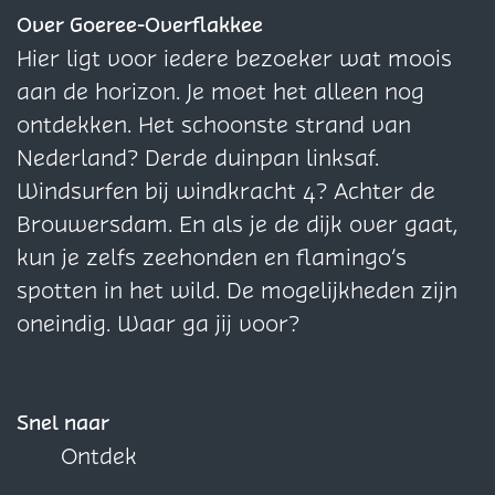
k
a
a
e
k
z
z
z
Over Goeree-Overflakkee
e
k
k
k
e
e
e
Hier ligt voor iedere bezoeker wat moois
e
k
k
e
p
p
p
aan de horizon. Je moet het alleen nog
e
e
e
a
a
a
ontdekken. Het schoonste strand van
e
e
g
g
g
Nederland? Derde duinpan linksaf.
i
i
i
Windsurfen bij windkracht 4? Achter de
n
n
n
Brouwersdam. En als je de dijk over gaat,
a
a
a
kun je zelfs zeehonden en flamingo’s
o
o
o
spotten in het wild. De mogelijkheden zijn
p
p
p
oneindig. Waar ga jij voor?
F
X
W
a
h
c
a
Snel naar
e
t
Ontdek
b
s