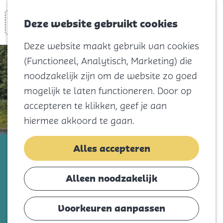
Voor kids
Zoeken
Kaart
Favorieten
Naar het
Deze website gebruikt cookies
Menu
strand
Deze website maakt gebruik van cookies
Natuur
(Functioneel, Analytisch, Marketing) die
Cultuur en
noodzakelijk zijn om de website zo goed
vermaak
mogelijk te laten functioneren. Door op
Winkelen
accepteren te klikken, geef je aan
Koningsdag
hiermee akkoord te gaan.
Blijf
Reddingstation Ouddorp
Alles accepteren
Eten
Slapen
Voeg toe als favorie
Voeg toe als favoriet
Alleen noodzakelijk
Contact
Voorkeuren aanpassen
Agenda
KNRM Ouddorp staat dag en nacht paraat