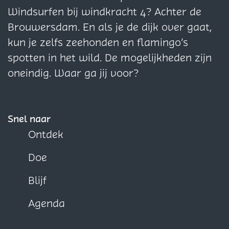
i
i
i
Windsurfen bij windkracht 4? Achter de
n
n
n
Brouwersdam. En als je de dijk over gaat,
a
a
a
kun je zelfs zeehonden en flamingo’s
o
o
o
spotten in het wild. De mogelijkheden zijn
p
p
p
oneindig. Waar ga jij voor?
F
X
W
a
h
c
a
Snel naar
e
t
Ontdek
b
s
Doe
o
A
o
p
Blijf
k
p
Agenda