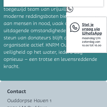
Blog
om levens te redden op zee. Met een
toegewijd team van vrijwillige redders en
whatsapp
moderne reddingsboten biedt KNRM hulp
aan mensen in nood, vaak onder
Stel je
vraag via
uitdagende omstandigheden. Dankzij de
WhatsApp
steun van donateurs blijft deze onmisbare
maandag t/m
zaterdag van
organisatie actief. KNRM Ouddorp: voor
10.00 tot 16.00
veiligheid op het water, iedere dag
opnieuw – een trotse en levensreddende
kracht.
Contact
Ouddorpse Haven 1