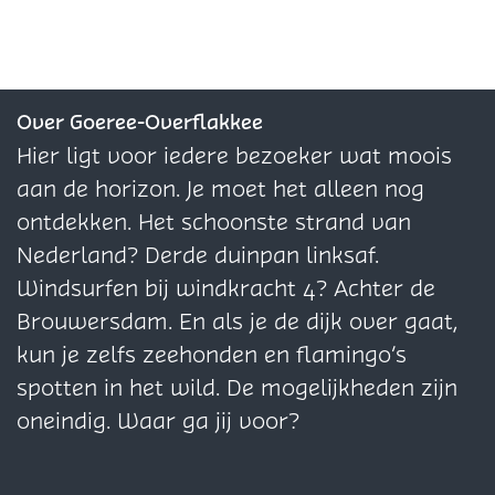
h
a
l
l
l
e
t
d
d
d
s
h
e
e
e
e
e
z
z
z
Over Goeree-Overflakkee
H
s
e
e
e
Hier ligt voor iedere bezoeker wat moois
a
e
p
p
p
aan de horizon. Je moet het alleen nog
v
H
a
a
a
ontdekken. Het schoonste strand van
e
a
g
g
g
Nederland? Derde duinpan linksaf.
n
v
i
i
i
Windsurfen bij windkracht 4? Achter de
O
e
n
n
n
Brouwersdam. En als je de dijk over gaat,
o
n
a
a
a
kun je zelfs zeehonden en flamingo’s
l
O
o
o
o
spotten in het wild. De mogelijkheden zijn
t
o
p
p
p
oneindig. Waar ga jij voor?
g
l
F
X
W
e
t
a
h