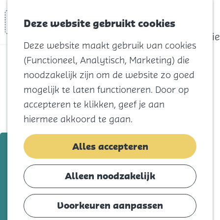
actief
Zoeken
Kaart
Favorieten
Watersport
Deze website gebruikt cookies
Menu
Eilandhistorie
Deze website maakt gebruik van cookies
Voor kids
(Functioneel, Analytisch, Marketing) die
Naar het
noodzakelijk zijn om de website zo goed
strand
mogelijk te laten functioneren. Door op
Natuur
accepteren te klikken, geef je aan
Cultuur en
hiermee akkoord te gaan.
vermaak
Winkelen
Watertappunt Galathese Haven
Alles accepteren
Koningsdag
Ooltgenstplaat
Alleen noodzakelijk
Blijf
Voeg toe als favorie
Voeg toe als favoriet
Eten
Voorkeuren aanpassen
Slapen