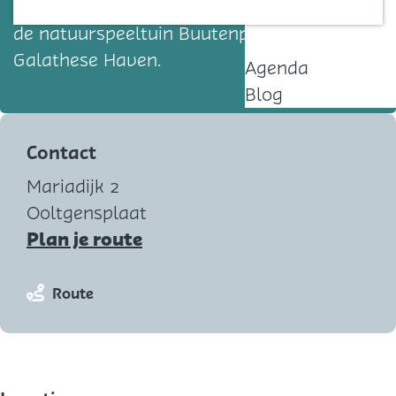
Watertappunt Mariadijk Ooltgensplaat, bij
Contact
de natuurspeeltuin Buutenplaets en de
Galathese Haven.
Agenda
Blog
Contact
Mariadijk 2
Ooltgensplaat
n
Plan je route
a
a
n
Route
r
a
W
a
a
r