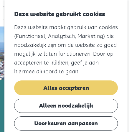
Voor kids
Zoeken
Kaart
Favorieten
Naar het
Deze website gebruikt cookies
Menu
strand
Deze website maakt gebruik van cookies
Natuur
(Functioneel, Analytisch, Marketing) die
Cultuur en
noodzakelijk zijn om de website zo goed
vermaak
mogelijk te laten functioneren. Door op
Winkelen
accepteren te klikken, geef je aan
Koningsdag
hiermee akkoord te gaan.
Blijf
Damen Maaskant
Alles accepteren
Eten
Slapen
Voeg toe als favorie
Voeg toe als favoriet
Alleen noodzakelijk
Contact
Voorkeuren aanpassen
Agenda
Damen Maaskant, een toonaangevend