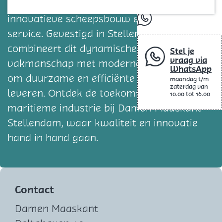
Blog
maritiem bedrijf, staat bekend om zijn
innovatieve scheepsbouw en uitstekende
whatsapp
service. Gevestigd in Stellendam,
combineert dit dynamische bedrijf
Stel je
vraag via
vakmanschap met moderne technologie
WhatsApp
om duurzame en efficiënte schepen te
maandag t/m
zaterdag van
leveren. Ontdek de toekomst van de
10.00 tot 16.00
maritieme industrie bij Damen Maaskant
Stellendam, waar kwaliteit en innovatie
hand in hand gaan.
Contact
Damen Maaskant