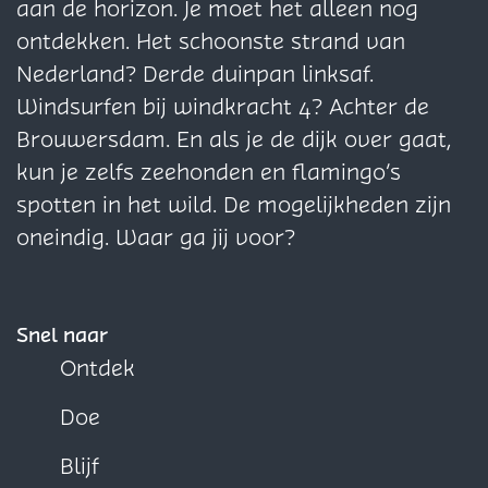
p
p
p
aan de horizon. Je moet het alleen nog
a
a
a
ontdekken. Het schoonste strand van
g
g
g
Nederland? Derde duinpan linksaf.
i
i
i
Windsurfen bij windkracht 4? Achter de
n
n
n
Brouwersdam. En als je de dijk over gaat,
a
a
a
kun je zelfs zeehonden en flamingo’s
o
o
o
spotten in het wild. De mogelijkheden zijn
p
p
p
oneindig. Waar ga jij voor?
F
X
W
a
h
c
a
Snel naar
e
t
Ontdek
b
s
Doe
o
A
o
p
Blijf