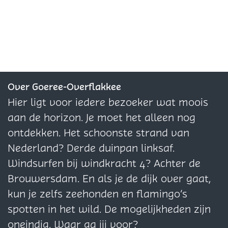
e
e
e
e
e
e
l
l
l
d
d
d
e
e
e
z
z
z
Over Goeree-Overflakkee
e
e
e
Hier ligt voor iedere bezoeker wat moois
p
p
p
aan de horizon. Je moet het alleen nog
a
a
a
ontdekken. Het schoonste strand van
g
g
g
Nederland? Derde duinpan linksaf.
i
i
i
Windsurfen bij windkracht 4? Achter de
n
n
n
Brouwersdam. En als je de dijk over gaat,
a
a
a
kun je zelfs zeehonden en flamingo’s
o
o
o
spotten in het wild. De mogelijkheden zijn
p
p
p
oneindig. Waar ga jij voor?