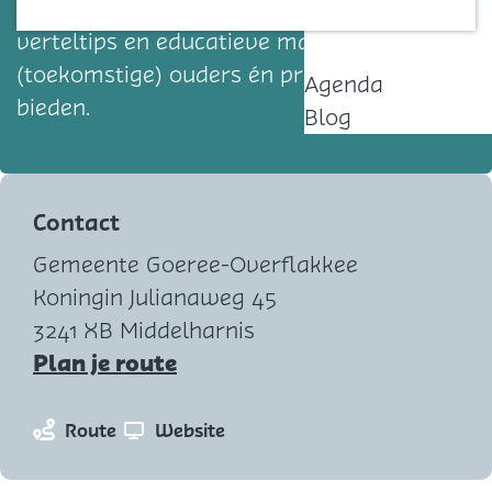
bij jonge kinderen door samen lezen,
Contact
verteltips en educatieve materialen aan
(toekomstige) ouders én professionals te
Agenda
bieden.
Blog
Contact
Gemeente Goeree-Overflakkee
Koningin Julianaweg 45
3241 XB Middelharnis
n
Plan je route
a
a
n
v
Route
Website
r
a
a