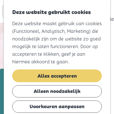
actief
Zoeken
Kaart
Favorieten
Watersport
Deze website gebruikt cookies
Menu
Eilandhistorie
Deze website maakt gebruik van cookies
Voor kids
(Functioneel, Analytisch, Marketing) die
Naar het
noodzakelijk zijn om de website zo goed
strand
mogelijk te laten functioneren. Door op
Natuur
accepteren te klikken, geef je aan
Cultuur en
hiermee akkoord te gaan.
vermaak
Winkelen
Boekstart Pro
Alles accepteren
Koningsdag
Voeg toe als favorie
Voeg toe als favoriet
Alleen noodzakelijk
Blijf
Eten
Voorkeuren aanpassen
BoekStart Pro stimuleert taalontwikkeling
Slapen