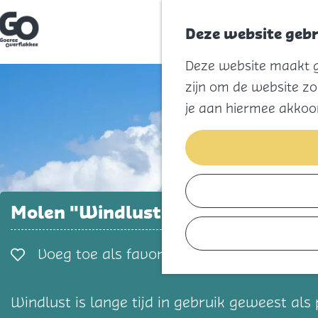
Deze website gebr
G
Deze website maakt ge
a
n
zijn om de website zo
a
a
je aan hiermee akkoo
r
d
e
h
o
m
e
p
Molen "Windlust"
a
g
e
Voeg toe als favorie
Voeg toe als favoriet
Windlust is lange tijd in gebruik geweest a