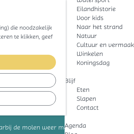
Watersport
Zoeken
Kaart
Favorieten
Eilandhistorie
Menu
Voor kids
Naar het strand
ng) die noodzakelijk
Natuur
eren te klikken, geef
Cultuur en vermaak
Winkelen
Koningsdag
Blijf
Eten
Slapen
Contact
Agenda
waarbij de molen weer maalvaardig werd