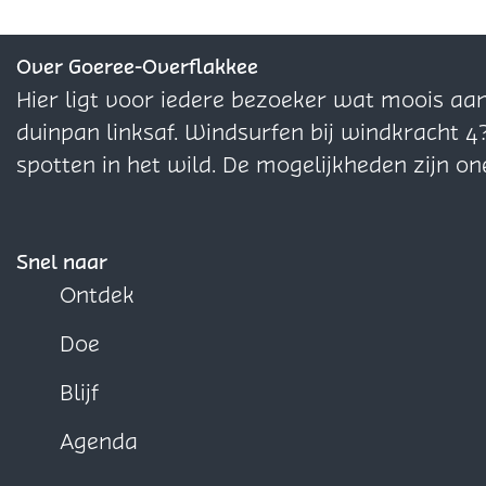
d
s
d
d
M
e
t
e
e
o
z
"
z
z
Over Goeree-Overflakkee
l
e
e
e
Hier ligt voor iedere bezoeker wat moois aa
e
p
p
p
duinpan linksaf. Windsurfen bij windkracht 4
n
a
a
a
spotten in het wild. De mogelijkheden zijn on
A
g
g
g
c
i
i
i
h
n
n
n
Snel naar
t
a
a
a
Ontdek
h
o
o
o
u
Doe
p
p
p
i
F
X
W
Blijf
z
a
h
e
Agenda
c
a
n