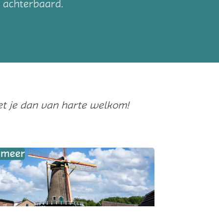
 achterbaard.
t je dan van harte welkom!
k meer