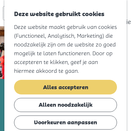
actief
Zoeken
Kaart
Favorieten
Watersport
Deze website gebruikt cookies
Menu
Eilandhistorie
Deze website maakt gebruik van cookies
Voor kids
(Functioneel, Analytisch, Marketing) die
Naar het
noodzakelijk zijn om de website zo goed
strand
mogelijk te laten functioneren. Door op
Natuur
accepteren te klikken, geef je aan
Cultuur en
hiermee akkoord te gaan.
vermaak
Winkelen
‘t Is Goed
Alles accepteren
Koningsdag
Voeg toe als favorie
Voeg toe als favoriet
Alleen noodzakelijk
Blijf
Eten
Voorkeuren aanpassen
Nieuw én zo goed als nieuwe merkkleding
Slapen