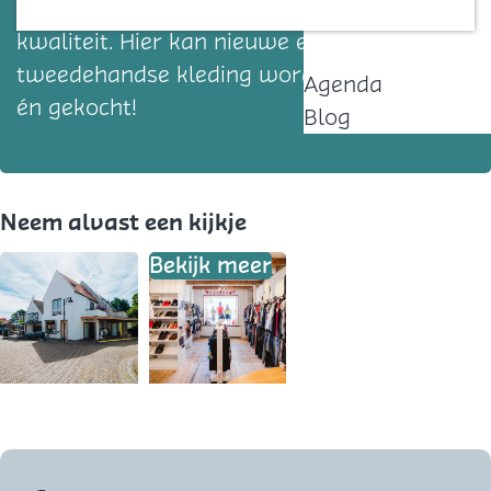
voor kinderen! Allemaal van hoogwaardige
Contact
kwaliteit. Hier kan nieuwe en
tweedehandse kleding worden ingeleverd
Agenda
én gekocht!
Blog
Neem alvast een kijkje
Bekijk meer
O
p
e