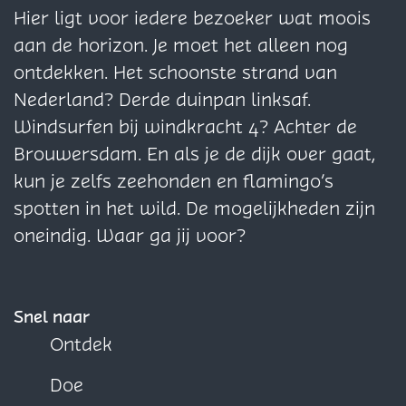
I
e
e
e
Hier ligt voor iedere bezoeker wat moois
s
p
p
p
aan de horizon. Je moet het alleen nog
G
a
a
a
ontdekken. Het schoonste strand van
o
g
g
g
Nederland? Derde duinpan linksaf.
e
i
i
i
Windsurfen bij windkracht 4? Achter de
d
n
n
n
Brouwersdam. En als je de dijk over gaat,
a
a
a
kun je zelfs zeehonden en flamingo’s
o
o
o
spotten in het wild. De mogelijkheden zijn
p
p
p
oneindig. Waar ga jij voor?
F
X
W
a
h
c
a
Snel naar
e
t
Ontdek
b
s
Doe
o
A