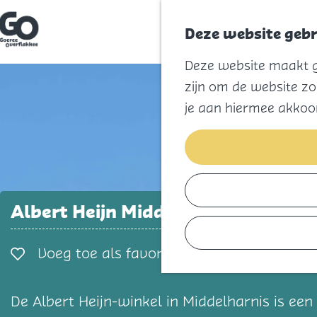
Deze website gebr
G
Deze website maakt ge
a
n
zijn om de website zo
a
a
je aan hiermee akkoo
r
d
e
h
o
m
e
p
Albert Heijn Middelharnis
a
g
e
Voeg toe als favorie
Voeg toe als favoriet
De Albert Heijn-winkel in Middelharnis is e