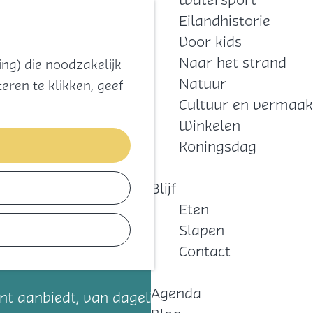
Watersport
Zoeken
Kaart
Favorieten
Eilandhistorie
Menu
Voor kids
Naar het strand
ng) die noodzakelijk
Natuur
eren te klikken, geef
Cultuur en vermaak
Winkelen
Koningsdag
Blijf
Eten
Slapen
Contact
Agenda
ent aanbiedt, van dagelijkse boodschappen