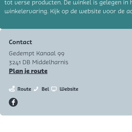
tot verse producten. De winkel is gelegen in 
winkelervaring. Kijk op de website voor de a
Contact
Gedempt Kanaal 99
3241 DB Middelharnis
n
Plan je route
a
a
n
A
v
Route
Bel
Website
r
a
l
a
A
a
b
n
F
l
r
e
A
a
b
A
r
l
c