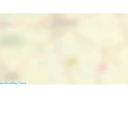
OpenStreetMap France