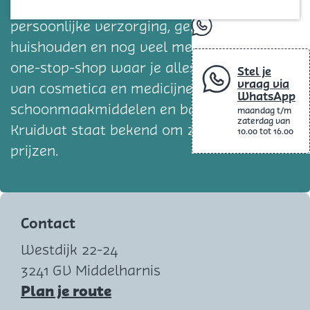
Blog
breed assortiment aan producten voor
persoonlijke verzorging, gezondheid,
whatsapp
huishouden en nog veel meer. Het is een
one-stop-shop waar je alles kunt vinden,
Stel je
vraag via
van cosmetica en medicijnen tot
WhatsApp
schoonmaakmiddelen en babyartikelen.
maandag t/m
zaterdag van
Kruidvat staat bekend om zijn betaalbare
10.00 tot 16.00
prijzen.
Contact
Westdijk 22-24
3241 GV Middelharnis
n
Plan je route