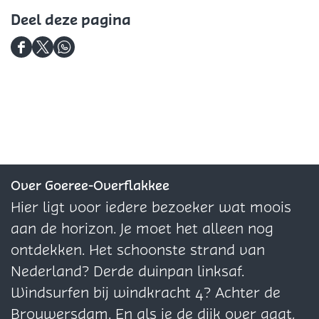
Deel deze pagina
D
D
D
e
e
e
e
e
e
l
l
l
d
d
d
e
e
e
z
z
z
Over Goeree-Overflakkee
e
e
e
Hier ligt voor iedere bezoeker wat moois
p
p
p
aan de horizon. Je moet het alleen nog
a
a
a
ontdekken. Het schoonste strand van
g
g
g
Nederland? Derde duinpan linksaf.
i
i
i
Windsurfen bij windkracht 4? Achter de
n
n
n
Brouwersdam. En als je de dijk over gaat,