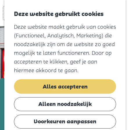
Voor kids
Zoeken
Kaart
Favorieten
Naar het
Deze website gebruikt cookies
Menu
strand
Deze website maakt gebruik van cookies
Natuur
(Functioneel, Analytisch, Marketing) die
Cultuur en
noodzakelijk zijn om de website zo goed
vermaak
mogelijk te laten functioneren. Door op
Winkelen
accepteren te klikken, geef je aan
Koningsdag
hiermee akkoord te gaan.
Blijf
Kruidvat
Alles accepteren
Eten
Slapen
Voeg toe als favorie
Voeg toe als favoriet
Alleen noodzakelijk
Contact
Voorkeuren aanpassen
Agenda
Kruidvat is de populaire winkel met een