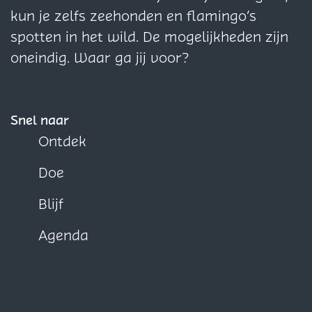
a
a
a
kun je zelfs zeehonden en flamingo’s
o
o
o
spotten in het wild. De mogelijkheden zijn
p
p
p
oneindig. Waar ga jij voor?
F
X
W
a
h
c
a
Snel naar
e
t
Ontdek
b
s
Doe
o
A
o
p
Blijf
k
p
Agenda
Blijf op de hoogte