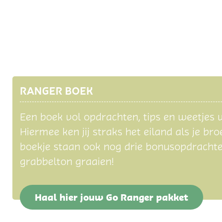
RANGER BOEK
Een boek vol opdrachten, tips en weetjes w
Hiermee ken jij straks het eiland als je br
boekje staan ook nog drie bonusopdrachten
grabbelton graaien!
Haal hier jouw Go Ranger pakket