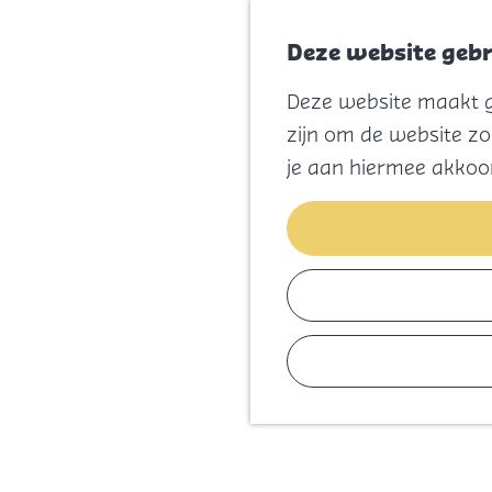
Deze website gebr
Deze website maakt ge
G
zijn om de website zo
a
je aan hiermee akkoo
n
a
a
r
d
e
h
o
m
e