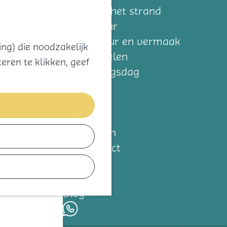
Zoeken
Kaart
Favorieten
Naar het strand
Natuur
Cultuur en vermaak
ng) die noodzakelijk
Winkelen
eren te klikken, geef
Koningsdag
Blijf
Eten
Slapen
Contact
Agenda
Blog
whatsapp