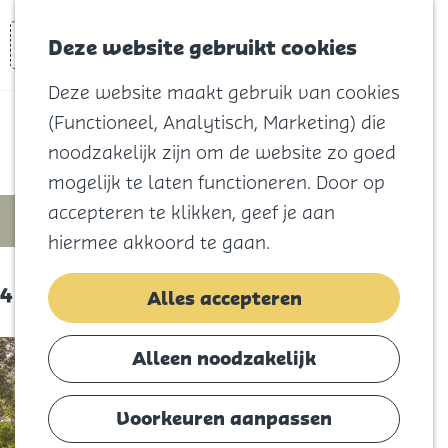
Voor kids
Zoeken
Kaart
Favorieten
Naar het
Deze website gebruikt cookies
Menu
strand
Deze website maakt gebruik van cookies
Natuur
(Functioneel, Analytisch, Marketing) die
Cultuur en
Vogelobservatoria
noodzakelijk zijn om de website zo goed
vermaak
mogelijk te laten functioneren. Door op
Winkelen
W
S
accepteren te klikken, geef je aan
Koningsdag
Filter
o
a
hiermee akkoord te gaan.
r
Blijf
t
S
4 resultaten
t
Alles accepteren
Eten
z
o
e
Slapen
o
r
e
Alleen noodzakelijk
Contact
t
e
r
e
o
Voorkeuren aanpassen
k
Agenda
e