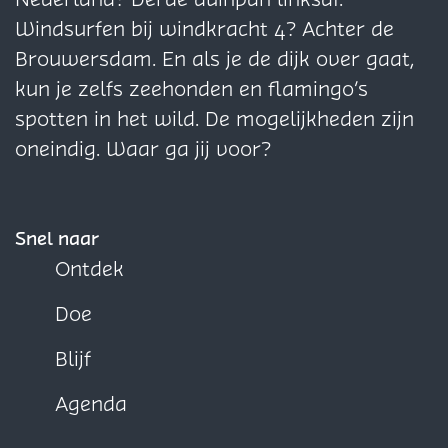
j
n
n
n
Windsurfen bij windkracht 4? Achter de
'
a
a
a
Brouwersdam. En als je de dijk over gaat,
H
o
o
o
kun je zelfs zeehonden en flamingo’s
a
p
p
p
spotten in het wild. De mogelijkheden zijn
r
F
X
W
oneindig. Waar ga jij voor?
i
a
h
n
c
a
g
e
t
Snel naar
v
b
s
Ontdek
l
o
A
Doe
i
o
p
e
k
p
Blijf
t
Agenda