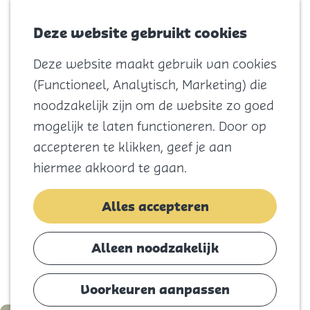
Voor kids
Zoeken
Kaart
Favorieten
Naar het
Deze website gebruikt cookies
Menu
strand
Deze website maakt gebruik van cookies
Natuur
G
(Functioneel, Analytisch, Marketing) die
Cultuur en
a
noodzakelijk zijn om de website zo goed
vermaak
n
mogelijk te laten functioneren. Door op
Winkelen
a
accepteren te klikken, geef je aan
Koningsdag
a
hiermee akkoord te gaan.
r
Blijf
d
Alles accepteren
Eten
e
Slapen
h
Alleen noodzakelijk
Contact
o
m
Voorkeuren aanpassen
Agenda
e