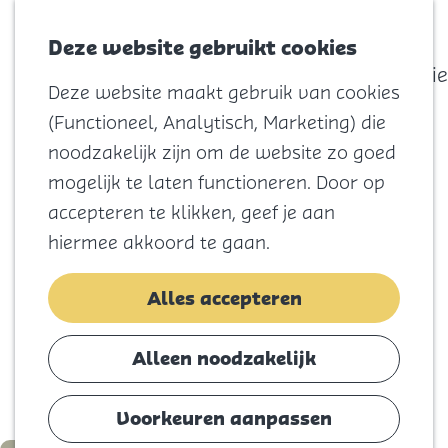
actief
Zoeken
Kaart
Favorieten
Watersport
Deze website gebruikt cookies
Menu
Eilandhistorie
Deze website maakt gebruik van cookies
Voor kids
G
(Functioneel, Analytisch, Marketing) die
Naar het
a
noodzakelijk zijn om de website zo goed
strand
n
mogelijk te laten functioneren. Door op
Natuur
a
accepteren te klikken, geef je aan
Cultuur en
a
hiermee akkoord te gaan.
vermaak
r
Winkelen
d
Alles accepteren
Koningsdag
e
h
Alleen noodzakelijk
Blijf
o
Eten
m
Voorkeuren aanpassen
Slapen
e