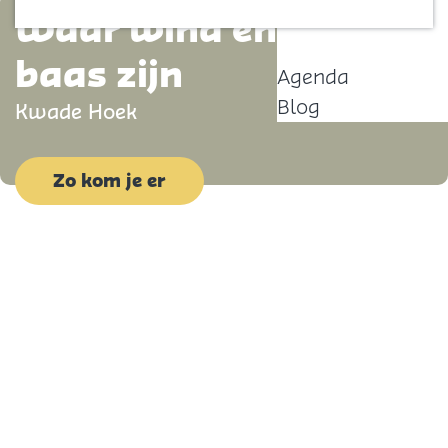
Waar wind en getij de
Contact
p
a
baas zijn
Agenda
g
Blog
Kwade Hoek
e
Zo kom je er