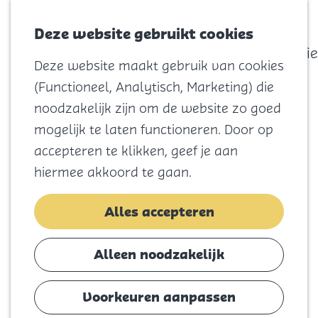
actief
Zoeken
Kaart
Favorieten
Watersport
Deze website gebruikt cookies
Menu
Eilandhistorie
Deze website maakt gebruik van cookies
Voor kids
G
(Functioneel, Analytisch, Marketing) die
Naar het
a
noodzakelijk zijn om de website zo goed
strand
n
mogelijk te laten functioneren. Door op
Natuur
a
accepteren te klikken, geef je aan
Cultuur en
a
hiermee akkoord te gaan.
vermaak
r
Winkelen
d
Alles accepteren
Koningsdag
e
h
Alleen noodzakelijk
Blijf
o
Eten
m
Voorkeuren aanpassen
Slapen
e