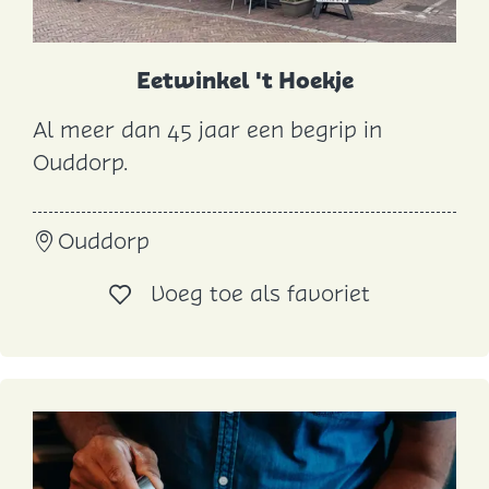
e
e
Eetwinkel 't Hoekje
Al meer dan 45 jaar een begrip in
E
Ouddorp.
e
t
Ouddorp
w
i
Voeg toe al
Voeg toe als favoriet
n
k
e
l
'
t