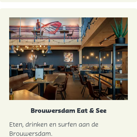
n
t
B
u
l
a
O
u
d
d
o
r
Brouwersdam Eat & See
p
Eten, drinken en surfen aan de
B
Brouwersdam.