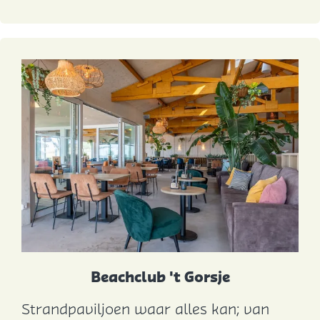
u
n
c
h
r
o
o
m
&
c
a
d
e
Beachclub 't Gorsje
a
Strandpaviljoen waar alles kan; van
u
B