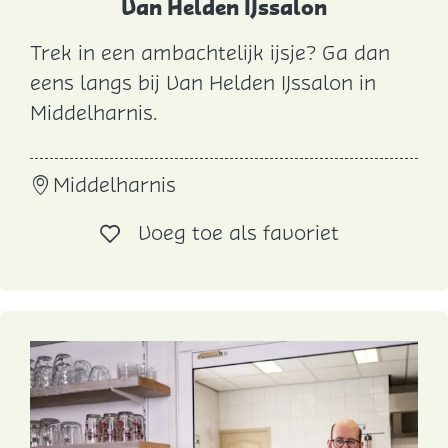
Van Helden IJssalon
Trek in een ambachtelijk ijsje? Ga dan
V
eens langs bij Van Helden IJssalon in
a
Middelharnis.
n
H
Middelharnis
e
l
Voeg toe al
Voeg toe als favoriet
d
e
n
I
J
s
s