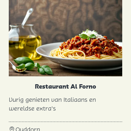
h
Restaurant Al Forno
Vurig genieten van Italiaans en
R
wereldse extra's
e
s
Ouddorp
t