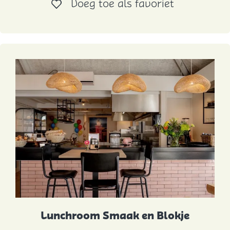
Voeg toe al
Voeg toe als favoriet
k
b
a
r
L
e
k
k
e
r
r
r
Lunchroom Smaak en Blokje