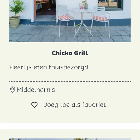
y
r
u
s
Chicka Grill
Heerlijk eten thuisbezorgd
C
h
Middelharnis
i
c
Voeg toe al
Voeg toe als favoriet
k
a
G
r