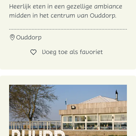
Heerlijk eten in een gezellige ambiance
H
midden in het centrum van Ouddorp.
a
p
Ouddorp
p
e
Voeg toe al
Voeg toe als favoriet
r
i
j
'
t
S
c
h
o