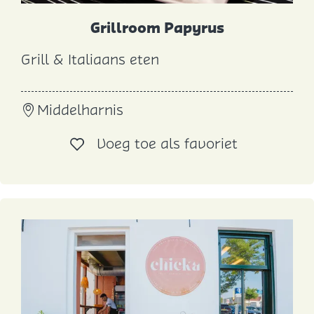
Grillroom Papyrus
Grill & Italiaans eten
G
r
Middelharnis
i
l
Voeg toe al
Voeg toe als favoriet
l
r
o
o
m
P
a
p