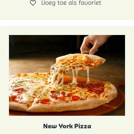
Voeg toe al
Voeg toe als favoriet
e
s
t
e
e
New York Pizza