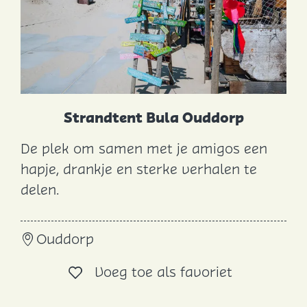
Strandtent Bula Ouddorp
De plek om samen met je amigos een
S
hapje, drankje en sterke verhalen te
t
delen.
r
a
Ouddorp
n
d
Voeg toe al
Voeg toe als favoriet
t
e