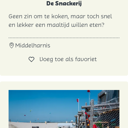
De Snackerij
Geen zin om te koken, maar toch snel
D
en lekker een maaltijd willen eten?
e
S
Middelharnis
n
a
Voeg toe al
Voeg toe als favoriet
c
k
e
r
i
j