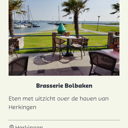
i
l
l
Brasserie Bolbaken
Eten met uitzicht over de haven van
B
Herkingen
r
a
Herkingen