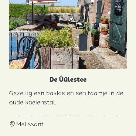
De Ûûlestee
Gezellig een bakkie en een taartje in de
D
oude koeienstal.
e
Û
Melissant
û
l