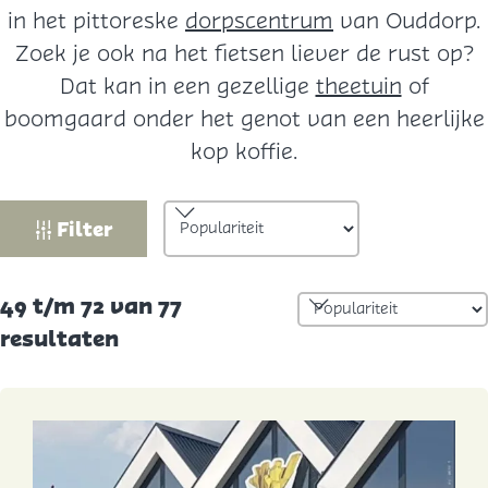
in het pittoreske
dorpscentrum
van Ouddorp.
Zoek je ook na het fietsen liever de rust op?
Dat kan in een gezellige
theetuin
of
boomgaard onder het genot van een heerlijke
kop koffie.
W
S
Filter
o
a
r
t
S
49 t/m 72 van 77
t
z
o
resultaten
e
o
r
e
t
e
r
e
o
k
e
p