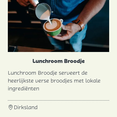
H
o
e
k
j
e
Lunchroom Broodje
Lunchroom Broodje serveert de
L
heerlijkste verse broodjes met lokale
u
ingrediënten
n
c
Dirksland
h
r