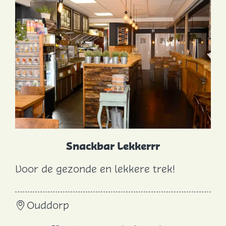
k
e
r
i
j
Snackbar Lekkerrr
Voor de gezonde en lekkere trek!
S
n
Ouddorp
a
c