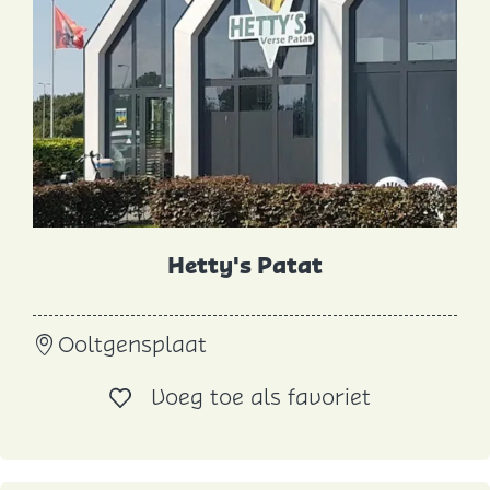
j
r
:
e
o
p
:
Hetty's Patat
H
Ooltgensplaat
e
t
Voeg toe al
Voeg toe als favoriet
t
y