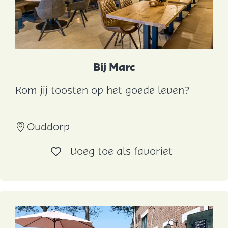
e
n
B
l
o
Bij Marc
k
Kom jij toosten op het goede leven?
j
B
e
i
Ouddorp
j
M
Voeg toe al
Voeg toe als favoriet
a
r
c