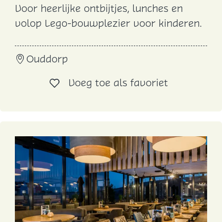
Voor heerlijke ontbijtjes, lunches en
L
volop Lego-bouwplezier voor kinderen.
u
n
Ouddorp
c
h
Voeg toe al
Voeg toe als favoriet
r
o
o
m
S
m
a
a
k