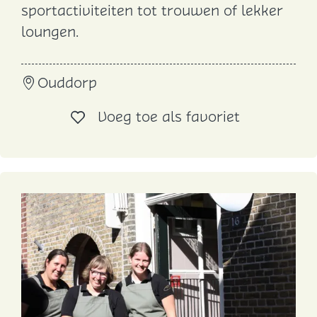
sportactiviteiten tot trouwen of lekker
w
e
loungen.
i
a
n
c
k
Ouddorp
h
e
c
Voeg toe al
Voeg toe als favoriet
l
l
u
b
'
t
G
o
r
s