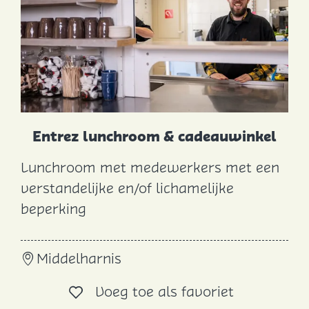
a
l
o
n
Entrez lunchroom & cadeauwinkel
Lunchroom met medewerkers met een
E
verstandelijke en/of lichamelijke
n
beperking
t
r
Middelharnis
e
z
Voeg toe al
Voeg toe als favoriet
l