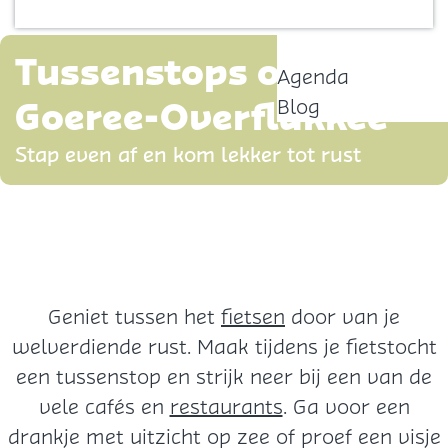
Contact
p
a
Tussenstops op
Agenda
g
Goeree-Overflakkee
Blog
e
Stap even af en kom lekker tot rust
Geniet tussen het
fietsen
door van je
welverdiende rust. Maak tijdens je fietstocht
een tussenstop en strijk neer bij een van de
vele cafés en
restaurants
. Ga voor een
drankje met uitzicht op zee of proef een visje