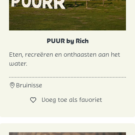
u
w
t
j
e
PUUR by Rich
Eten, recreëren en onthaasten aan het
P
water.
U
U
Bruinisse
R
b
Voeg toe al
Voeg toe als favoriet
y
R
i
c