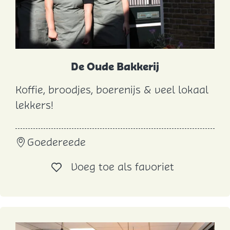
j
e
De Oude Bakkerij
Koffie, broodjes, boerenijs & veel lokaal
D
lekkers!
e
O
Goedereede
u
d
Voeg toe al
Voeg toe als favoriet
e
B
a
k