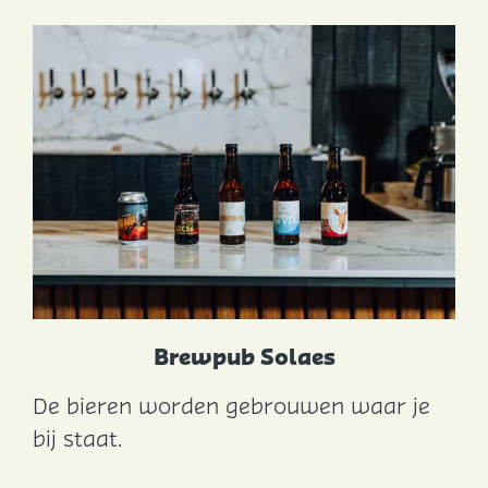
'
s
P
a
t
a
t
Brewpub Solaes
De bieren worden gebrouwen waar je
B
bij staat.
r
e