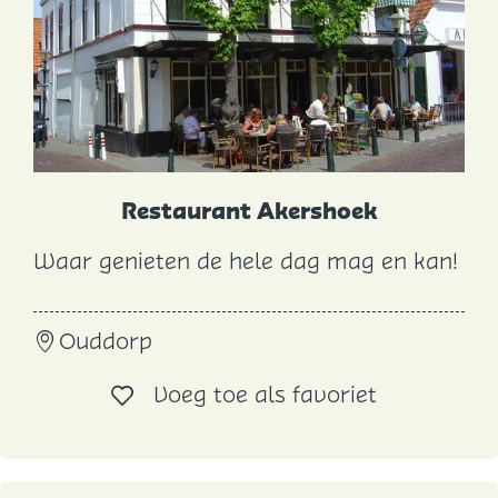
e
G
o
u
d
e
Restaurant Akershoek
n
L
Waar genieten de hele dag mag en kan!
R
e
e
e
Ouddorp
s
u
t
w
Voeg toe al
Voeg toe als favoriet
a
u
r