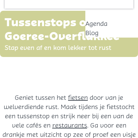
Contact
p
a
Tussenstops op
Agenda
g
Goeree-Overflakkee
Blog
e
Stap even af en kom lekker tot rust
Geniet tussen het
fietsen
door van je
welverdiende rust. Maak tijdens je fietstocht
een tussenstop en strijk neer bij een van de
vele cafés en
restaurants
. Ga voor een
drankje met uitzicht op zee of proef een visje