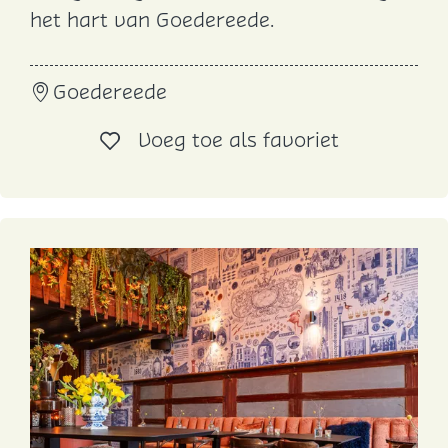
S
het hart van Goedereede.
t
a
Goedereede
d
s
Voeg toe al
Voeg toe als favoriet
c
a
f
é
G
o
e
r
e
e