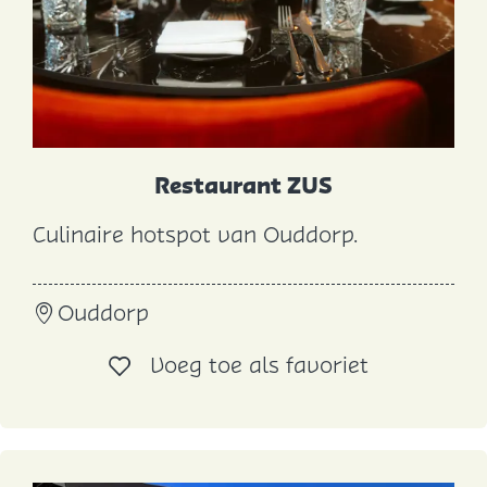
Restaurant ZUS
Culinaire hotspot van Ouddorp.
R
e
Ouddorp
s
t
Voeg toe al
Voeg toe als favoriet
a
u
r
a