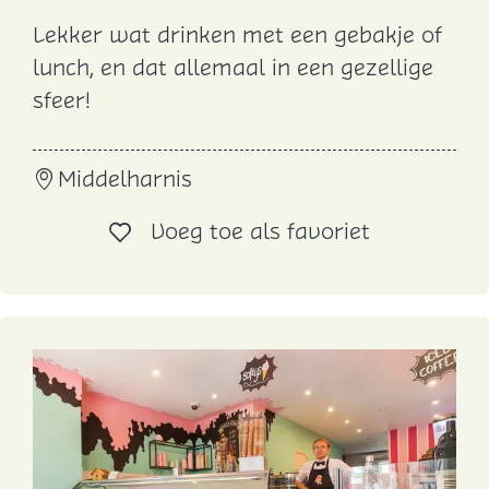
Lekker wat drinken met een gebakje of
K
lunch, en dat allemaal in een gezellige
o
sfeer!
f
f
Middelharnis
i
e
Voeg toe al
Voeg toe als favoriet
h
u
i
s
S
o
e
s