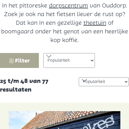
in het pittoreske
dorpscentrum
van Ouddorp.
Zoek je ook na het fietsen liever de rust op?
Dat kan in een gezellige
theetuin
of
boomgaard onder het genot van een heerlijke
kop koffie.
W
S
Filter
o
a
r
t
S
25 t/m 48 van 77
t
z
o
resultaten
e
o
r
e
t
e
r
e
o
k
e
p