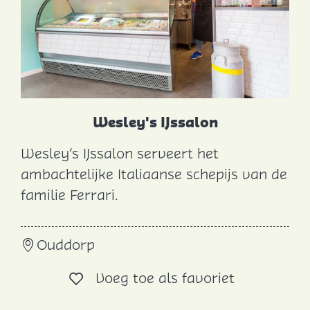
Wesley's IJssalon
Wesley’s IJssalon serveert het
W
ambachtelijke Italiaanse schepijs van de
e
familie Ferrari.
s
l
Ouddorp
e
y
Voeg toe al
Voeg toe als favoriet
'
s