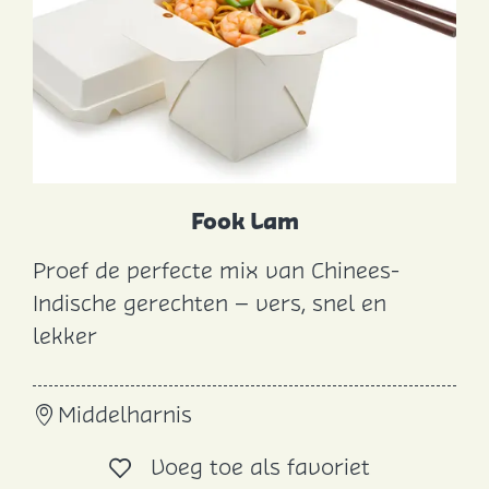
e
n
Fook Lam
Proef de perfecte mix van Chinees-
F
Indische gerechten – vers, snel en
o
lekker
o
k
Middelharnis
L
a
Voeg toe al
Voeg toe als favoriet
m