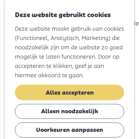
actief
Zoeken
Kaart
Favorieten
Watersport
Deze website gebruikt cookies
Menu
Eilandhistorie
Deze website maakt gebruik van cookies
Voor kids
G
(Functioneel, Analytisch, Marketing) die
Naar het
a
noodzakelijk zijn om de website zo goed
strand
n
mogelijk te laten functioneren. Door op
Natuur
a
accepteren te klikken, geef je aan
Cultuur en
a
hiermee akkoord te gaan.
vermaak
r
Winkelen
d
Alles accepteren
Koningsdag
e
h
Alleen noodzakelijk
Blijf
o
Eten
m
Voorkeuren aanpassen
Slapen
e