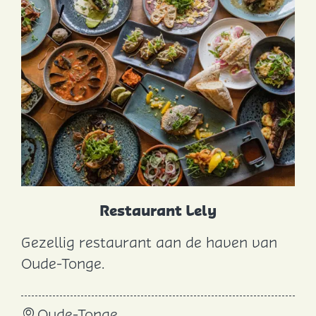
H
o
a
g
t
e
Restaurant Lely
Gezellig restaurant aan de haven van
R
Oude-Tonge.
e
s
Oude-Tonge