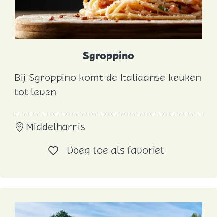
l
Sgroppino
Bij Sgroppino komt de Italiaanse keuken
S
tot leven
g
r
Middelharnis
o
p
Voeg toe al
Voeg toe als favoriet
p
i
n
o