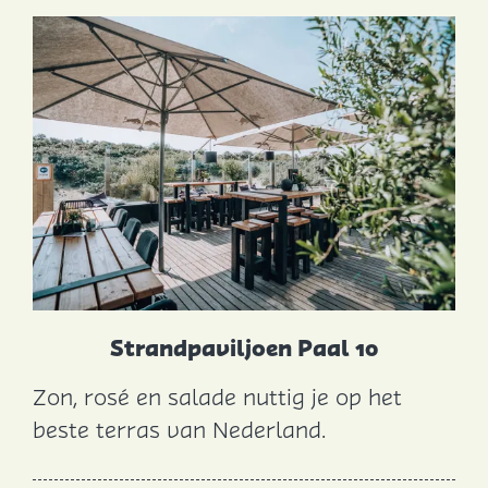
a
n
t
A
k
e
r
s
h
o
e
Strandpaviljoen Paal 10
k
Zon, rosé en salade nuttig je op het
S
beste terras van Nederland.
t
r