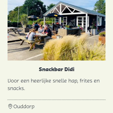
Snackbar Didi
Voor een heerlijke snelle hap, frites en
S
snacks.
n
a
Ouddorp
c