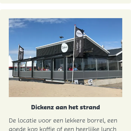
I
J
s
s
a
l
o
n
Dickenz aan het strand
De locatie voor een lekkere borrel, een
D
goede kop koffie of een heerlijke lunch