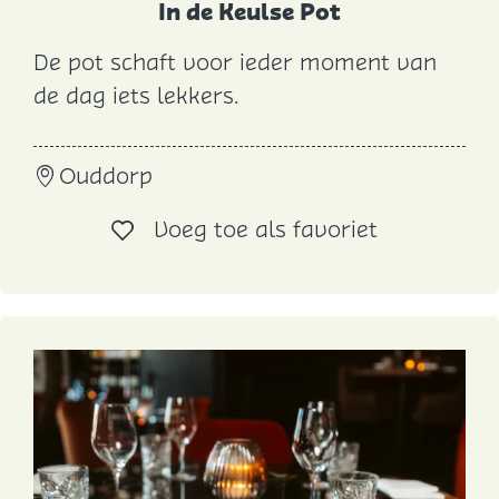
In de Keulse Pot
De pot schaft voor ieder moment van
I
de dag iets lekkers.
n
d
Ouddorp
e
K
Voeg toe al
Voeg toe als favoriet
e
u
l
s
e
P
o
t