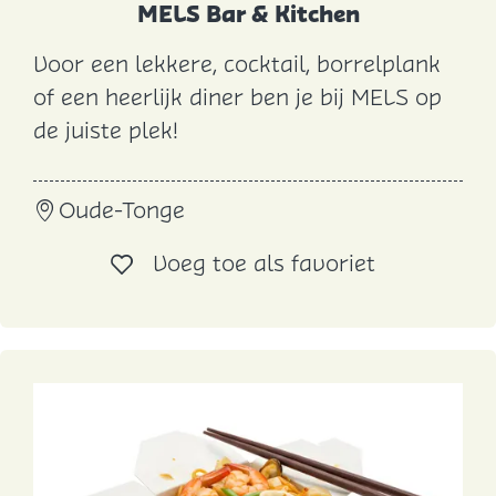
MELS Bar & Kitchen
Voor een lekkere, cocktail, borrelplank
M
of een heerlijk diner ben je bij MELS op
E
de juiste plek!
L
S
Oude-Tonge
B
a
Voeg toe al
Voeg toe als favoriet
r
&
K
i
t
c
h