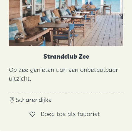
r
y
'
s
Strandclub Zee
Op zee genieten van een onbetaalbaar
S
uitzicht.
t
r
Scharendijke
a
n
Voeg toe al
Voeg toe als favoriet
d
c