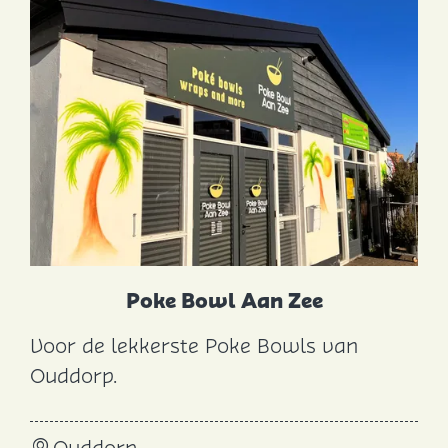
n
t
Z
U
S
Poke Bowl Aan Zee
Voor de lekkerste Poke Bowls van
P
Ouddorp.
o
k