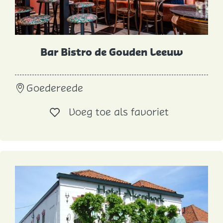
Bar Bistro de Gouden Leeuw
B
Goedereede
a
r
Voeg toe al
Voeg toe als favoriet
B
i
s
t
r
o
d