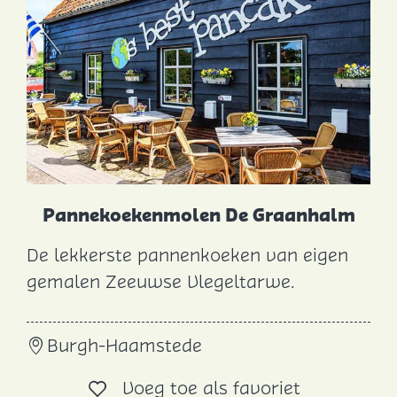
j
r
:
e
o
p
:
Pannekoekenmolen De Graanhalm
De lekkerste pannenkoeken van eigen
P
gemalen Zeeuwse Vlegeltarwe.
a
n
Burgh-Haamstede
n
e
Voeg toe al
Voeg toe als favoriet