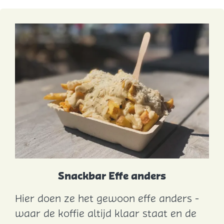
l
u
b
Z
e
e
Snackbar Effe anders
Hier doen ze het gewoon effe anders -
S
waar de koffie altijd klaar staat en de
n