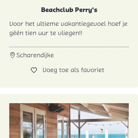
l
Beachclub Perry's
1
Voor het ultieme vakantiegevoel hoef je
0
B
géén tien uur te vliegen!!
e
a
Scharendijke
c
h
Voeg toe al
Voeg toe als favoriet
c
l
u
b
P
e
r