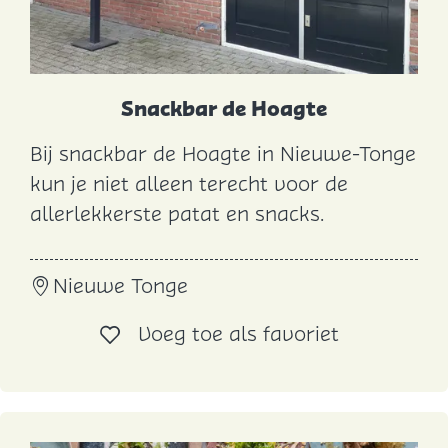
a
n
d
Snackbar de Hoagte
Bij snackbar de Hoagte in Nieuwe-Tonge
S
kun je niet alleen terecht voor de
n
allerlekkerste patat en snacks.
a
c
Nieuwe Tonge
k
b
Voeg toe al
Voeg toe als favoriet
a
r
d
e