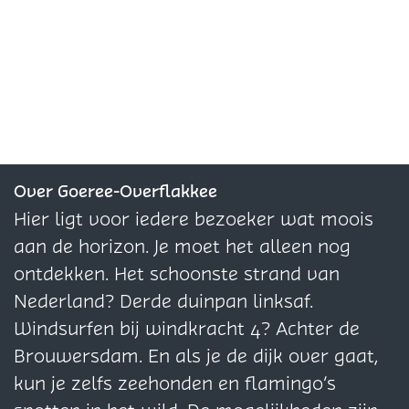
w
v
i
e
e
e
e
i
e
e
e
e
W
l
t
l
l
l
e
j
d
d
d
r
o
e
e
e
k
e
z
z
z
n
e
e
e
Over Goeree-Overflakkee
P
p
p
p
Hier ligt voor iedere bezoeker wat moois
a
a
a
a
aan de horizon. Je moet het alleen nog
a
g
g
g
ontdekken. Het schoonste strand van
l
i
i
i
Nederland? Derde duinpan linksaf.
1
n
n
n
Windsurfen bij windkracht 4? Achter de
0
a
a
a
Brouwersdam. En als je de dijk over gaat,
o
o
o
kun je zelfs zeehonden en flamingo’s