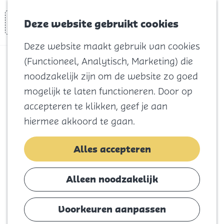
Voor kids
Zoeken
Kaart
Favorieten
Naar het
Deze website gebruikt cookies
Menu
strand
Deze website maakt gebruik van cookies
Natuur
(Functioneel, Analytisch, Marketing) die
Cultuur en
Best of Nature
noodzakelijk zijn om de website zo goed
vermaak
Fietsroute
mogelijk te laten functioneren. Door op
Winkelen
accepteren te klikken, geef je aan
Koningsdag
(33,9 km)
hiermee akkoord te gaan.
Blijf
Alles accepteren
Voeg toe als favoriet
Eten
Slapen
Alleen noodzakelijk
Contact
Deze fietsroute leidt je langs de vele
hoogtepunten van de streek. Stap op de
Voorkeuren aanpassen
Agenda
fiets en geniet van de uitgestrekte natuur,