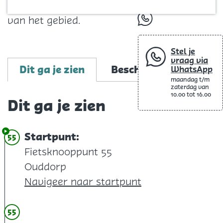
Blog
bijzondere stopplekken en de weidsheid
van het gebied.
whatsapp
Stel je
vraag via
Dit ga je zien
Beschrijving
Kno
WhatsApp
maandag t/m
zaterdag van
10.00 tot 16.00
Dit ga je zien
Startpunt:
55
Fietsknooppunt 55
Ouddorp
Navigeer naar startpunt
55