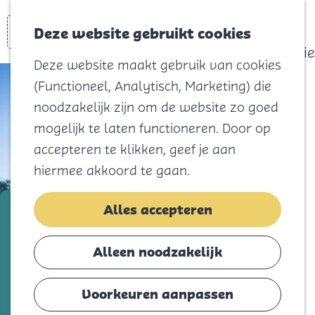
actief
Zoeken
Kaart
Favorieten
Watersport
Deze website gebruikt cookies
Menu
Eilandhistorie
Deze website maakt gebruik van cookies
Voor kids
(Functioneel, Analytisch, Marketing) die
Naar het
noodzakelijk zijn om de website zo goed
strand
mogelijk te laten functioneren. Door op
Natuur
accepteren te klikken, geef je aan
Cultuur en
hiermee akkoord te gaan.
vermaak
Winkelen
Toegang speeltuin De Flipjes
Alles accepteren
Koningsdag
€ 3,50
Alleen noodzakelijk
Blijf
Eten
Voorkeuren aanpassen
Slapen
Voeg toe als favorie
Voeg toe als favoriet