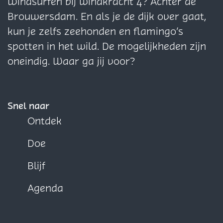
i
i
i
Windsurfen bij windkracht 4? Achter de
e
n
n
n
Brouwersdam. En als je de dijk over gaat,
a
a
a
kun je zelfs zeehonden en flamingo’s
o
o
o
spotten in het wild. De mogelijkheden zijn
p
p
p
oneindig. Waar ga jij voor?
F
X
W
a
h
c
a
Snel naar
e
t
Ontdek
b
s
Doe
o
A
o
p
Blijf
k
p
Agenda