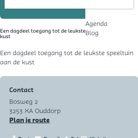
Contact
Agenda
Een dagdeel toegang tot de leukste speeltuin aan de
Blog
kust
Een dagdeel toegang tot de leukste speeltuin
aan de kust
Contact
Bosweg 2
3253 XA Ouddorp
n
Plan je route
a