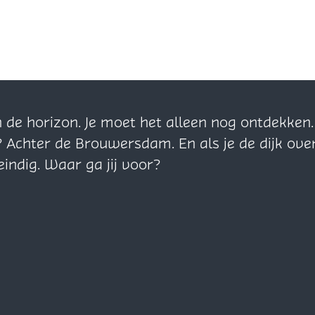
a
a
r
t
n de horizon. Je moet het alleen nog ontdekke
? Achter de Brouwersdam. En als je de dijk ove
eindig. Waar ga jij voor?