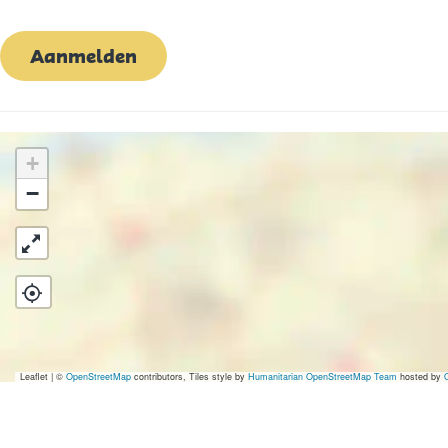
Aanmelden
+
−
Leaflet
|
©
OpenStreetMap
contributors, Tiles style by
Humanitarian OpenStreetMap Team
hosted by