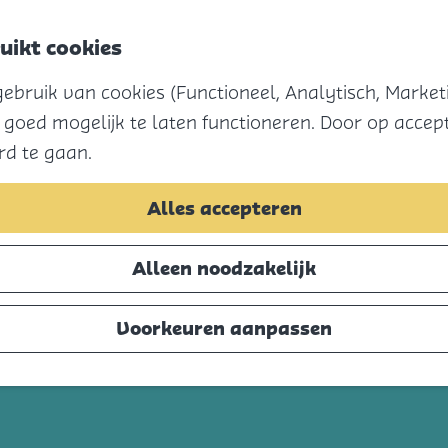
uikt cookies
bruik van cookies (Functioneel, Analytisch, Marketi
 verlopen. Bekijk het
actuele aanbod
voor de 
 goed mogelijk te laten functioneren. Door op accept
rd te gaan.
Alles accepteren
Alleen noodzakelijk
Voorkeuren aanpassen
e klas
t