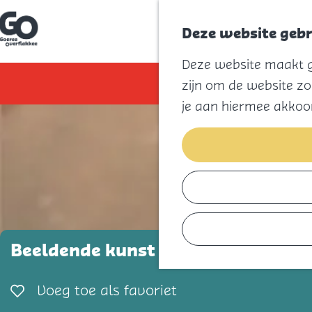
Deze website gebr
G
Deze website maakt ge
a
n
Sorry, deze deal is
zijn om de website zo
a
a
je aan hiermee akkoo
r
d
e
h
o
m
e
p
a
g
e
Beeldende kunst - Kunstenaar in d
Voeg toe als favorie
Voeg toe als favoriet