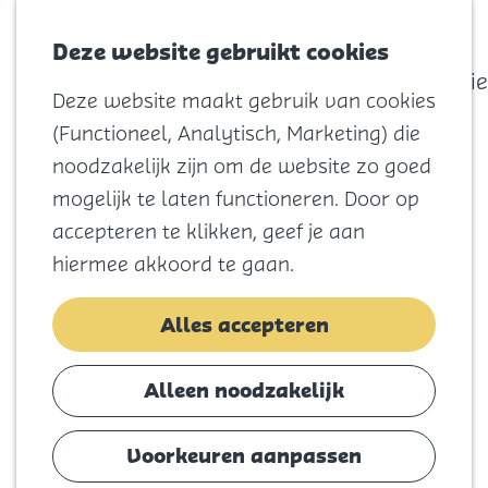
actief
Zoeken
Kaart
Favorieten
Watersport
Deze website gebruikt cookies
Menu
Eilandhistorie
Deze website maakt gebruik van cookies
Voor kids
G
(Functioneel, Analytisch, Marketing) die
Naar het
a
noodzakelijk zijn om de website zo goed
strand
n
mogelijk te laten functioneren. Door op
Natuur
a
accepteren te klikken, geef je aan
Cultuur en
a
hiermee akkoord te gaan.
vermaak
r
Winkelen
d
Alles accepteren
Koningsdag
e
h
Alleen noodzakelijk
Blijf
o
Eten
m
Voorkeuren aanpassen
Slapen
e