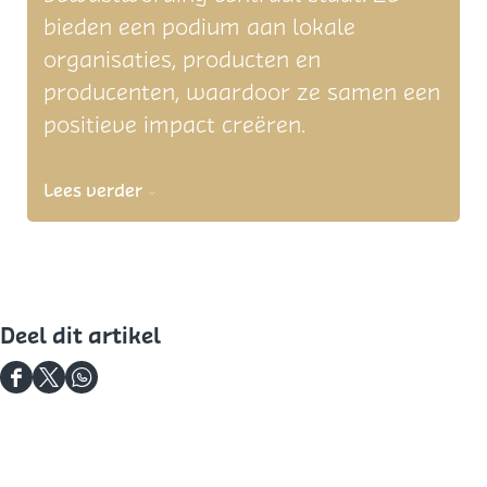
bieden een podium aan lokale
organisaties, producten en
producenten, waardoor ze samen een
positieve impact creëren.
Lees verder
Deel dit artikel
D
D
D
e
e
e
e
e
e