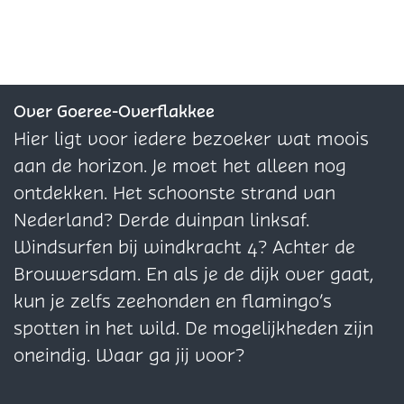
l
l
l
d
d
d
e
e
e
z
z
z
e
e
e
Over Goeree-Overflakkee
p
p
p
Hier ligt voor iedere bezoeker wat moois
a
a
a
aan de horizon. Je moet het alleen nog
g
g
g
ontdekken. Het schoonste strand van
i
i
i
Nederland? Derde duinpan linksaf.
n
n
n
Windsurfen bij windkracht 4? Achter de
a
a
a
Brouwersdam. En als je de dijk over gaat,
o
o
o
kun je zelfs zeehonden en flamingo’s
p
p
p
spotten in het wild. De mogelijkheden zijn
F
X
W
oneindig. Waar ga jij voor?
a
h