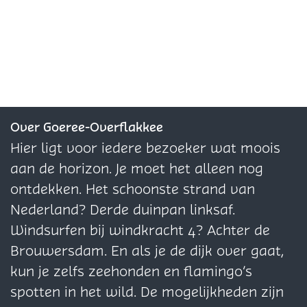
e
e
e
e
e
e
l
l
l
d
d
d
e
e
e
z
z
z
e
e
e
Over Goeree-Overflakkee
p
p
p
Hier ligt voor iedere bezoeker wat moois
a
a
a
aan de horizon. Je moet het alleen nog
g
g
g
ontdekken. Het schoonste strand van
i
i
i
Nederland? Derde duinpan linksaf.
n
n
n
Windsurfen bij windkracht 4? Achter de
a
a
a
Brouwersdam. En als je de dijk over gaat,
o
o
o
kun je zelfs zeehonden en flamingo’s
p
p
p
spotten in het wild. De mogelijkheden zijn