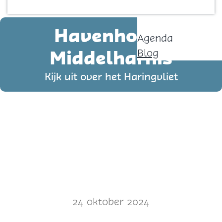
Contact
p
a
Havenhoofd
Agenda
g
Middelharnis
Blog
e
Kijk uit over het Haringvliet
24 oktober 2024