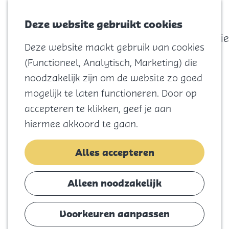
actief
Zoeken
Kaart
Favorieten
Watersport
Deze website gebruikt cookies
Menu
Eilandhistorie
Deze website maakt gebruik van cookies
Voor kids
G
(Functioneel, Analytisch, Marketing) die
Naar het
a
noodzakelijk zijn om de website zo goed
strand
n
mogelijk te laten functioneren. Door op
Natuur
a
accepteren te klikken, geef je aan
Cultuur en
a
hiermee akkoord te gaan.
vermaak
r
Winkelen
d
Alles accepteren
Koningsdag
e
h
Alleen noodzakelijk
Blijf
o
Eten
m
Voorkeuren aanpassen
Slapen
e