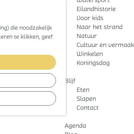
Watersport
Zoeken
Kaart
Favorieten
Eilandhistorie
Menu
Voor kids
Naar het strand
ng) die noodzakelijk
Natuur
eren te klikken, geef
Cultuur en vermaak
Winkelen
Koningsdag
Blijf
Eten
Slapen
Contact
Agenda