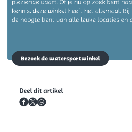
plezierige vaart. Of je nu op zoek bent naa
kennis, deze winkel heeft het allemaal. Bi
de hoogte bent van alle leuke locaties en a
Bezoek de watersportwinkel
Deel dit artikel
D
D
D
e
e
e
e
e
e