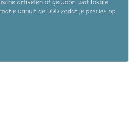
hnische artikelen of gewoon wat lokale
rmatie vanuit de VVV zodat je precies op