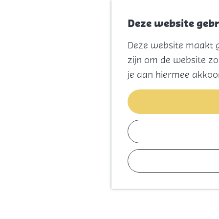
Deze website gebr
Deze website maakt ge
G
zijn om de website zo
a
je aan hiermee akkoo
n
a
a
r
d
e
h
o
m
e