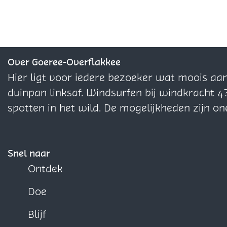
l
l
l
d
d
d
e
e
e
z
z
z
e
e
e
Over Goeree-Overflakkee
p
p
p
Hier ligt voor iedere bezoeker wat moois aa
a
a
a
duinpan linksaf. Windsurfen bij windkracht 4
g
g
g
spotten in het wild. De mogelijkheden zijn on
i
i
i
n
n
n
a
a
a
Snel naar
o
o
o
Ontdek
p
p
p
Doe
F
X
W
a
h
Blijf