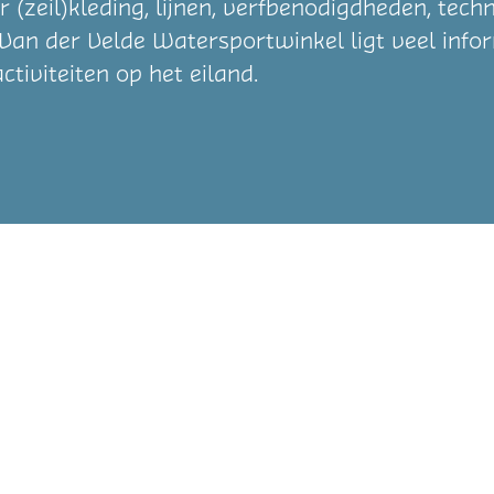
r (zeil)kleding, lijnen, verfbenodigdheden, tec
j Van der Velde Watersportwinkel ligt veel info
ctiviteiten op het eiland.