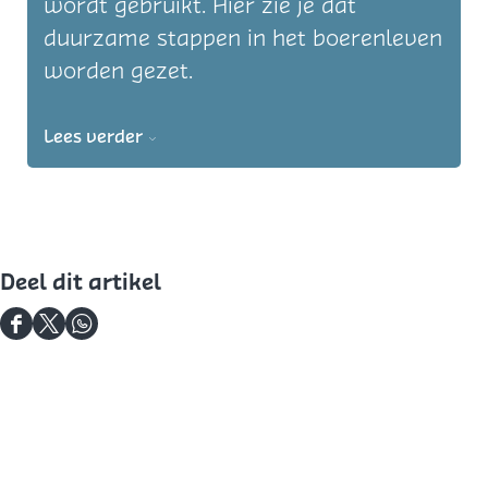
wordt gebruikt. Hier zie je dat
duurzame stappen in het boerenleven
worden gezet.
Lees verder
Deel dit artikel
D
D
D
e
e
e
e
e
e
l
l
l
d
d
d