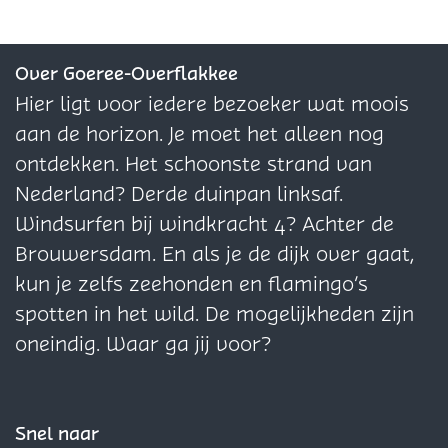
e
e
e
z
z
z
e
e
e
Over Goeree-Overflakkee
p
p
p
Hier ligt voor iedere bezoeker wat moois
a
a
a
aan de horizon. Je moet het alleen nog
g
g
g
ontdekken. Het schoonste strand van
i
i
i
Nederland? Derde duinpan linksaf.
n
n
n
Windsurfen bij windkracht 4? Achter de
a
a
a
Brouwersdam. En als je de dijk over gaat,
o
o
o
kun je zelfs zeehonden en flamingo’s
p
p
p
spotten in het wild. De mogelijkheden zijn
F
X
W
oneindig. Waar ga jij voor?
a
h
c
a
e
t
Snel naar