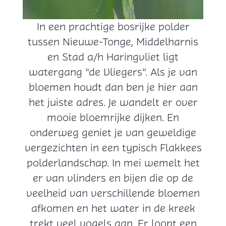
g
In een prachtige bosrijke polder
e
tussen Nieuwe-Tonge, Middelharnis
r
en Stad a/h Haringvliet ligt
s
watergang "de Vliegers". Als je van
bloemen houdt dan ben je hier aan
het juiste adres. Je wandelt er over
mooie bloemrijke dijken. En
onderweg geniet je van geweldige
vergezichten in een typisch Flakkees
polderlandschap. In mei wemelt het
er van vlinders en bijen die op de
veelheid van verschillende bloemen
afkomen en het water in de kreek
trekt veel vogels aan. Er loopt een