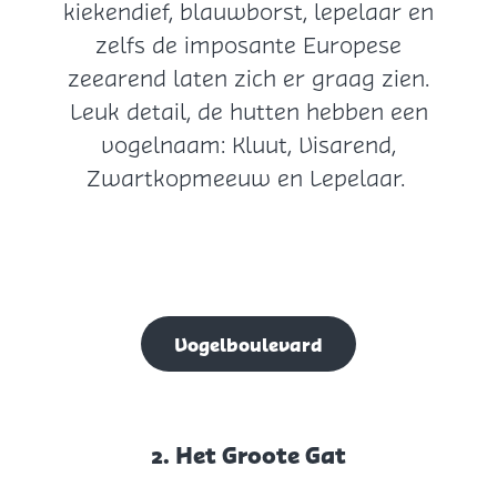
kiekendief, blauwborst, lepelaar en
n
zelfs de imposante Europese
t
zeearend laten zich er graag zien.
j
Leuk detail, de hutten hebben een
a
vogelnaam: Kluut, Visarend,
g
Zwartkopmeeuw en Lepelaar.
e
r
s
p
l
a
Vogelboulevard
t
e
n
2. Het Groote Gat