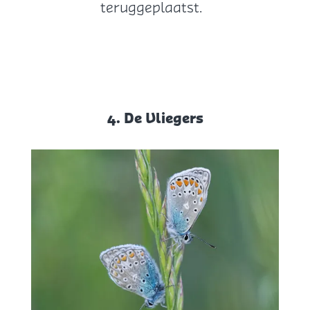
teruggeplaatst.
4. De Vliegers
4
.
D
e
V
l
i
e