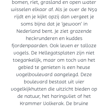
bomen, riet, grasland en open water
v
wisselen elkaar af. Als je over de N59
a
rijdt en je kijkt opzij dan vergeet je
r
soms bijna dat je ‘gewoon’ in
d
Nederland bent. Je ziet grazende
H
heckrunderen en kuddes
e
fjordenpaarden. Ook leven er talloze
l
vogels. De Hellegatsplaten zijn niet
l
toegankelijk, maar om toch van het
e
gebied te genieten is een heuse
g
vogelboulevard aangelegd. Deze
a
boulevard bestaat uit vier
t
vogelkijkhutten die uitzicht bieden op
-
de natuur, het haringvliet of het
V
Krammer Volkerak. De bruine
e