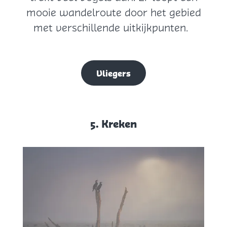
mooie wandelroute door het gebied
met verschillende uitkijkpunten.
Vliegers
5. Kreken
5
.
K
r
e