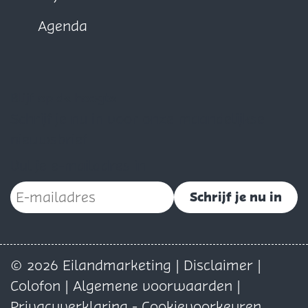
Agenda
Blijf op de hoogte
Schrijf je nu in voor onze maandelijkse
nieuwsbrief
Vul je e-mailadres in
Schrijf je nu in
© 2026 Eilandmarketing |
Disclaimer
|
Colofon
|
Algemene voorwaarden
|
Privacyverklaring
-
Cookievoorkeuren