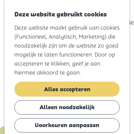
actief
Zoeken
Kaart
Favorieten
Watersport
Deze website gebruikt cookies
Menu
Eilandhistorie
Deze website maakt gebruik van cookies
Voor kids
G
(Functioneel, Analytisch, Marketing) die
Naar het
a
noodzakelijk zijn om de website zo goed
strand
n
mogelijk te laten functioneren. Door op
Natuur
a
accepteren te klikken, geef je aan
Cultuur en
a
hiermee akkoord te gaan.
vermaak
r
Winkelen
d
Alles accepteren
Koningsdag
e
h
Alleen noodzakelijk
Blijf
o
Eten
m
Voorkeuren aanpassen
Slapen
e