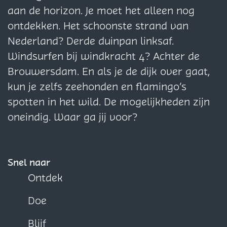
a
a
a
aan de horizon. Je moet het alleen nog
g
g
g
ontdekken. Het schoonste strand van
i
i
i
Nederland? Derde duinpan linksaf.
n
n
n
Windsurfen bij windkracht 4? Achter de
a
a
a
Brouwersdam. En als je de dijk over gaat,
o
o
o
kun je zelfs zeehonden en flamingo’s
p
p
p
spotten in het wild. De mogelijkheden zijn
F
X
W
oneindig. Waar ga jij voor?
a
h
c
a
e
t
Snel naar
b
s
Ontdek
o
A
Doe
o
p
k
p
Blijf