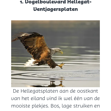
1. Vogelboulevard Hellegat-
Ventjagersplaten
1
.
V
o
g
e
l
b
o
De Hellegatsplaten aan de oostkant
u
van het eiland vind ik wel één van de
l
mooiste plekjes. Bos, lage struiken en
e