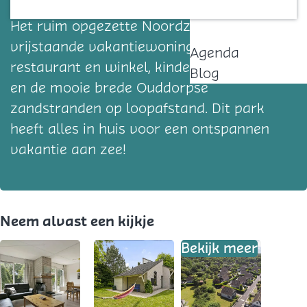
Zin in een heerlijke vakantie aan de kust?
Contact
Het ruim opgezette Noordzeepark biedt
vrijstaande vakantiewoningen, een
Agenda
restaurant en winkel, kinderspeelplekken
Blog
en de mooie brede Ouddorpse
zandstranden op loopafstand. Dit park
heeft alles in huis voor een ontspannen
vakantie aan zee!
Neem alvast een kijkje
Bekijk meer