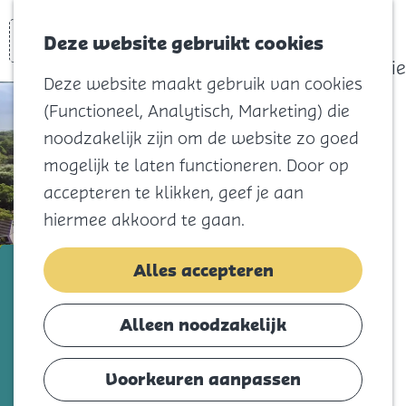
actief
Zoeken
Kaart
Favorieten
Watersport
Deze website gebruikt cookies
Menu
Eilandhistorie
Deze website maakt gebruik van cookies
Voor kids
(Functioneel, Analytisch, Marketing) die
Naar het
noodzakelijk zijn om de website zo goed
strand
mogelijk te laten functioneren. Door op
Natuur
accepteren te klikken, geef je aan
Cultuur en
hiermee akkoord te gaan.
vermaak
Winkelen
Noordzeepark | Noordzee
Alles accepteren
Koningsdag
Bungalow Beheer
Alleen noodzakelijk
Blijf
Voeg toe als favorie
Voeg toe als favoriet
Eten
Voorkeuren aanpassen
Slapen