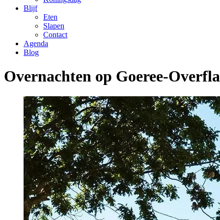
Blijf
Eten
Slapen
Contact
Agenda
Blog
Overnachten op Goeree-Overfl