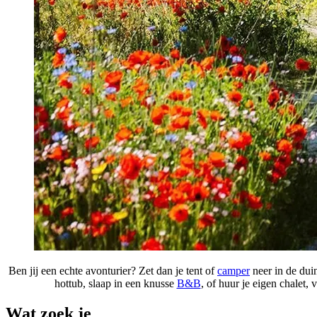
Ben jij een echte avonturier? Zet dan je tent of
camper
neer in de dui
hottub, slaap in een knusse
B&B
, of huur je eigen chalet,
Wat zoek je