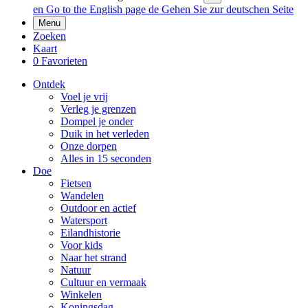
en
Go to the English page
de
Gehen Sie zur deutschen Seite
Menu
Zoeken
Kaart
0
Favorieten
Ontdek
Voel je vrij
Verleg je grenzen
Dompel je onder
Duik in het verleden
Onze dorpen
Alles in 15 seconden
Doe
Fietsen
Wandelen
Outdoor en actief
Watersport
Eilandhistorie
Voor kids
Naar het strand
Natuur
Cultuur en vermaak
Winkelen
Koningsdag