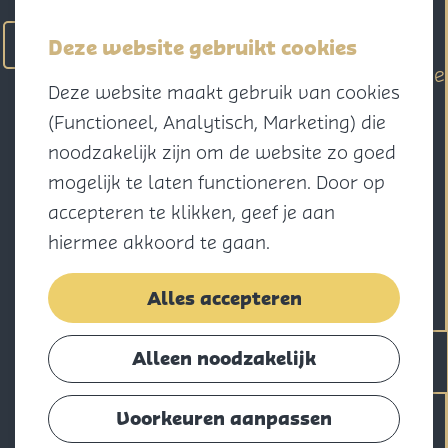
actief
Zoeken
Kaart
Favorieten
Watersport
Deze website gebruikt cookies
Menu
Eilandhistorie
Deze website maakt gebruik van cookies
Voor kids
G
(Functioneel, Analytisch, Marketing) die
Naar het
a
noodzakelijk zijn om de website zo goed
strand
n
mogelijk te laten functioneren. Door op
Natuur
a
accepteren te klikken, geef je aan
Cultuur en
a
hiermee akkoord te gaan.
vermaak
r
Winkelen
d
Alles accepteren
Koningsdag
e
h
Alleen noodzakelijk
Blijf
o
Eten
m
Voorkeuren aanpassen
Slapen
e