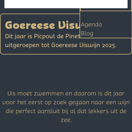
Contact
p
a
Goereese Viswijn
Agenda
g
Blog
e
Dit jaar is Picpoul de Pinet ‘L’Abeille’
uitgeroepen tot Goereese Viswijn 2025.
Vis moet zwemmen en daarom is dit jaar
voor het eerst op zoek gegaan naar een wijn
die perfect aansluit bij al dat lekkers uit de
zee.